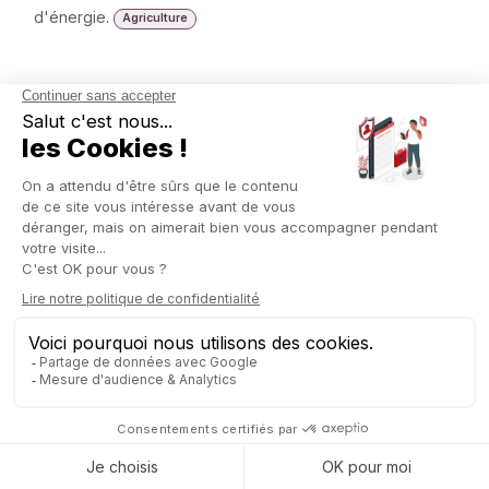
d'énergie.
Agriculture
ROC AMADEUS
Fondée en 2025 à Annecy par Stéphane Mauvais et
Wolfgang Putzhammer, Roc Amadeus est une start-up
industrielle spécialisée dans le matériel de montagne et
d'escalade. Elle est connue pour le Roc Solo, premier
système d'auto-assurage au monde certifié CE (TÜV
SÜD) pour l'escalade en solo en tête.
Fabrication
Recyfina
Recyfina est la maison mère d'un groupe d'entreprises
spécialisées dans l'immobilier et le recyclage, opérant sur
les trois frontières. Elle se distingue par son expertise