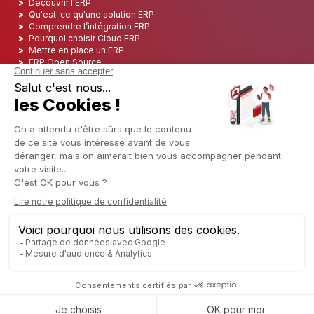
Découvrir l'ERP
Qu'est-ce qu'une solution ERP
Comprendre l’intégration ERP
Pourquoi choisir Cloud ERP
Mettre en place un ERP
ERP Open Source
Logiciel ERP Open Source
Top 5 des ERP Open Source
ERP Deployment
ERP Integration
ERP Implementation
ERP Consulting
ERP Project
ERP System
Odoo ERP pour le secteur financier
Odoo ERP pour le secteur des assurances
Odoo ERP pour l'industrie de l'impression
Odoo ERP pour le secteur de la logistique
Odoo ERP pour l'industrie du CBD
Odoo ERP pour l'industrie manufacturière
Français
Copyright © 2006 - 2025 CAPTIVEA
Généré par
- Le #1
Open Source eCommerce