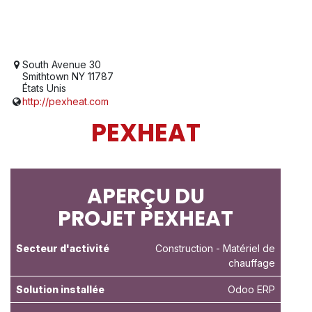
South Avenue 30
Smithtown NY 11787
États Unis
http://pexheat.com
PEXHEAT
APERÇU DU
PROJET PEXHEAT
Secteur d'activité
Construction
- Matériel de
chauffage
Solution installée
Odoo ERP