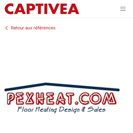
Se rendre au contenu
Retour aux références