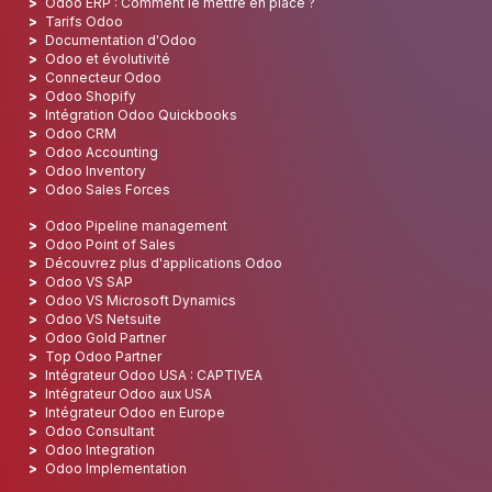
Odoo ERP : Comment le mettre en place ?
Tarifs Odoo
Documentation d'Odoo
Odoo et évolutivité
Connecteur Odoo
Odoo Shopify
Intégration Odoo Quickbooks
Odoo CRM
Odoo Accounting
Odoo Inventory
Odoo Sales Forces
Odoo Pipeline management
Odoo Point of Sales
Découvrez plus d'applications Odoo
Odoo VS SAP
Odoo VS Microsoft Dynamics
Odoo VS Netsuite
Odoo Gold Partner
Top Odoo Partner
Intégrateur Odoo USA : CAPTIVEA
Intégrateur Odoo aux USA
Intégrateur Odoo en Europe
Odoo Consultant
Odoo Integration
Odoo Implementation