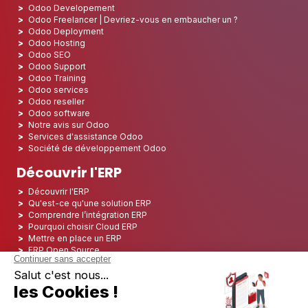
Odoo Developement
Odoo Freelancer | Devriez-vous en embaucher un ?
Odoo Deployment
Odoo Hosting
Odoo SEO
Odoo Support
Odoo Training
Odoo services
Odoo reseller
Odoo software
Notre avis sur Odoo
Services d'assistance Odoo
Société de développement Odoo
Découvrir l'ERP
Découvrir l'ERP
Qu'est-ce qu'une solution ERP
Comprendre l’intégration ERP
Pourquoi choisir Cloud ERP
Mettre en place un ERP
ERP Open Source
Logiciel ERP Open Source
Top 5 des ERP Open Source
ERP Deployment
ERP Integration