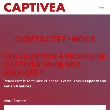
Se rendre au contenu
CONTACTEZ-NOUS
UNE QUESTION À PROPOS DE
CAPTIVEA OU DE NOS
SERVICES ?
Remplissez le formulaire ci-dessous et nous vous
répondrons
sous 24 heures
Votre Société