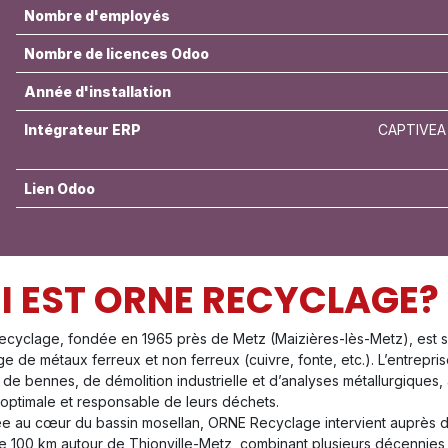
Nombre d'employés
Nombre de licences Odoo
Année d'installation
Intégrateur ERP
CAPTIVEA 
Lien Odoo
I EST ORNE RECYCLAGE?
yclage, fondée en 1965 près de Metz (Maizières-lès-Metz), est spéci
ge de métaux ferreux et non ferreux (cuivre, fonte, etc.). L’entrep
 de bennes, de démolition industrielle et d’analyses métallurgiques
 optimale et responsable de leurs déchets.
ée au cœur du bassin mosellan, ORNE Recyclage intervient auprès de
e 100 km autour de Thionville-Metz, combinant plusieurs décennies