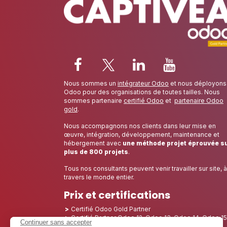
Nous sommes un
intégrateur Odoo
et nous déployons
Odoo pour des organisations de toutes tailles. Nous
sommes partenaire
certifié Odoo
et
partenaire Odoo
gold
.
Nous accompagnons nos clients dans leur mise en
œuvre, intégration, développement, maintenance et
hébergement avec
une méthode projet éprouvée s
plus de 800 projets
.
Tous nos consultants peuvent venir travailler sur site, à
travers le monde entier.
Prix et certifications
Certifié Odoo Gold Partner
Certifié Partner Odoo 12, Odoo 13, Odoo 14, Odoo 15
Odoo 16, Odoo 17, Odoo 18, Odoo 19