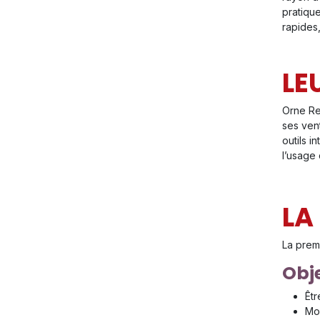
pratiqu
rapides
LE
Orne Re
ses ven
outils 
l’usage 
LA
La prem
Obje
Êtr
Mon