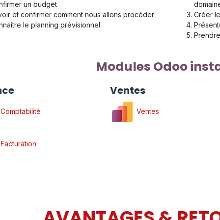
nfirmer un budget
domain
oir et confirmer comment nous allons procéder
Créer le
naître le planning prévisionnel
Présent
Prendre
Modules Odoo insta
nce
Ventes
Comptabilité
Ventes
Facturation
AVANTAGES & RET