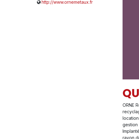
http://www.ornemetaux.fr
QU
ORNE Rec
recycla
location
gestion
Implant
rayon d