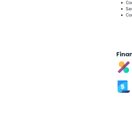
Co
Sav
Con
Fina