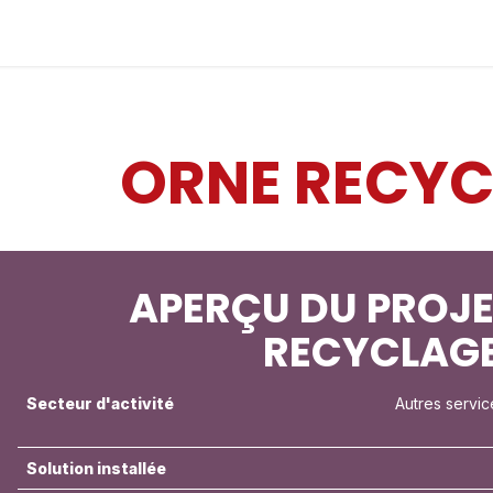
Industries
Solutions
Services
A Propos
ORNE RECY
APERÇU DU PROJE
RECYCLAG
Secteur d'activité
Autres servic
Solution installée