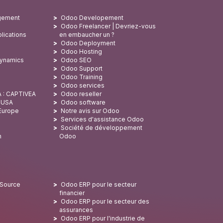
gement
Odoo Developement
Odoo Freelancer | Devriez-vous
lications
en embaucher un ?
Odoo Deployment
Odoo Hosting
Dynamics
Odoo SEO
Odoo Support
Odoo Training
Odoo services
A : CAPTIVEA
Odoo reseller
x USA
Odoo software
 Europe
Notre avis sur Odoo
Services d'assistance Odoo
Société de développement
n
Odoo
 Source
Odoo ERP pour le secteur
financier
Odoo ERP pour le secteur des
assurances
Odoo ERP pour l'industrie de