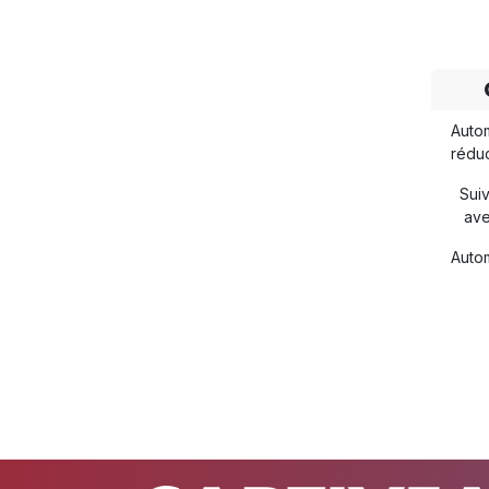
Autom
réduc
Suiv
ave
Autom