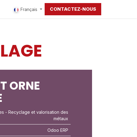
CONTACTEZ-NOUS
Français
CLAGE
T ORNE
E
es
- Recyclage et valorisation des
métaux
Odoo ERP