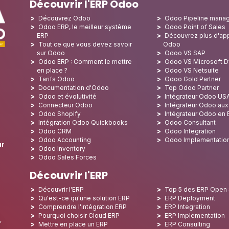
Découvrir l'ERP Odoo
Découvrez Odoo
Odoo Pipeline mana
Odoo ERP, le meilleur système
Odoo Point of Sales
ERP
Découvrez plus d'app
Tout ce que vous devez savoir
Odoo
sur Odoo
Odoo VS SAP
Odoo ERP : Comment le mettre
Odoo VS Microsoft 
en place ?
Odoo VS Netsuite
Tarifs Odoo
Odoo Gold Partner
Documentation d'Odoo
Top Odoo Partner
Odoo et évolutivité
Intégrateur Odoo US
Connecteur Odoo
Intégrateur Odoo au
Odoo Shopify
Intégrateur Odoo en
Intégration Odoo Quickbooks
Odoo Consultant
Odoo CRM
Odoo Integration
Odoo Accounting
Odoo Implementatio
ur
Odoo Inventory
Odoo Sales Forces
Découvrir l'ERP
Découvrir l'ERP
Top 5 des ERP Open
Qu'est-ce qu'une solution ERP
ERP Deployment
Comprendre l’intégration ERP
ERP Integration
Pourquoi choisir Cloud ERP
ERP Implementation
,
Mettre en place un ERP
ERP Consulting