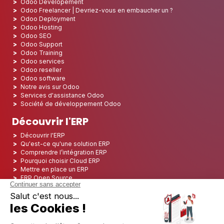
Odoo Developement
Odoo Freelancer | Devriez-vous en embaucher un ?
Odoo Deployment
Odoo Hosting
Odoo SEO
Odoo Support
Odoo Training
Odoo services
Odoo reseller
Odoo software
Notre avis sur Odoo
Services d'assistance Odoo
Société de développement Odoo
Découvrir l'ERP
Découvrir l'ERP
Qu'est-ce qu'une solution ERP
Comprendre l’intégration ERP
Pourquoi choisir Cloud ERP
Mettre en place un ERP
ERP Open Source
Logiciel ERP Open Source
Top 5 des ERP Open Source
ERP Deployment
ERP Integration