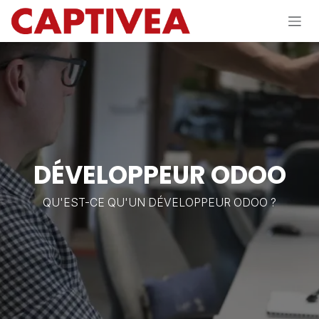
Se rendre au contenu
DÉVELOPPEUR ODOO
QU'EST-CE QU'UN DÉVELOPPEUR ODOO ?