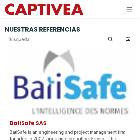
Ir al contenido
NUESTRAS REFERENCIAS
BatiSafe SAS
BatiSafe is an engineering and project management firm
founded in 2007, operating throughout France. The