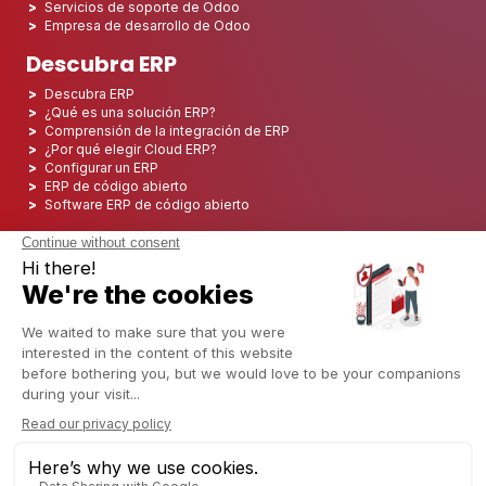
Servicios de soporte de Odoo
Empresa de desarrollo de Odoo
Descubra ERP
Descubra ERP
¿Qué es una solución ERP?
Comprensión de la integración de ERP
¿Por qué elegir Cloud ERP?
Configurar un ERP
ERP de código abierto
Software ERP de código abierto
Los 5 mejores ERP de código abierto
Implementación de ERP
Integración ERP
Implementación de ERP
Consultoría ERP
Proyecto ERP
Sistema ERP
Odoo ERP para el sector financiero
Odoo ERP para la industria de seguros
Odoo ERP para la industria de la impresión
Odoo ERP para la industria logística
Odoo ERP para la industria del cannabis/CBD
Odoo ERP para la industria manufacturera