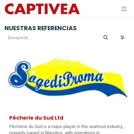
Ir al contenido
NUESTRAS REFERENCIAS
Pêcherie du Sud Ltd
Pêcherie du Sud is a major player in the seafood industry,
primarily based in Mauritius, with operations in