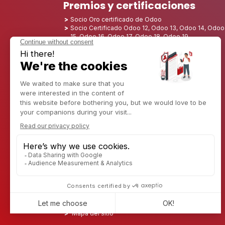
Premios y certificaciones
Socio Oro certificado de Odoo
Socio Certificado Odoo 12, Odoo 13, Odoo 14, Odoo
15, Odoo 16, Odoo 17, Odoo 18, Odoo 19
Nombrado Mejor Socio 2025 - Europa
Nombrado Mejor Socio 2025 - América del Norte
Nominado como Mejor Socio 2024 - Europa
Nominado como Mejor Socio 2024 - Norteamérica
Campeón del Crecimiento 2023 - Francia
Nominado Mejor Socio 2023 - Norteamérica
Nominado Mejor Socio 2022 - Norteamérica
Nominado como Mejor Socio 2021 - Norteamérica
Nominado Mejor Socio 2020 - América del Norte
Ganador del premio al Mejor Starter 2019 - América
Descubre CAPTIVEA
Consultoría empresarial
Cautiveria en EE. UU.
Captivea en Francia
Captivea en Luxemburgo
Empleos
Conozca más sobre nosotros
Contáctenos
Mapa del sitio