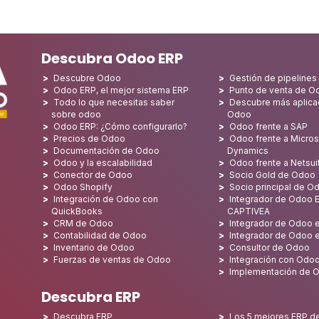
Descubra Odoo ERP
Descubre Odoo
Gestión de pipeline
Odoo ERP, el mejor sistema ERP
Punto de venta de O
Todo lo que necesitas saber
Descubre más aplica
sobre odoo
Odoo
Odoo ERP: ¿Cómo configurarlo?
Odoo frente a SAP
Precios de Odoo
Odoo frente a Micros
Documentación de Odoo
Dynamics
Odoo y la escalabilidad
Odoo frente a Netsui
Conector de Odoo
Socio Gold de Odoo
Odoo Shopify
Socio principal de O
Integración de Odoo con
Integrador de Odoo E
QuickBooks
CAPTIVEA
CRM de Odoo
Integrador de Odoo e
Contabilidad de Odoo
Integrador de Odoo 
Inventario de Odoo
Consultor de Odoo
Fuerzas de ventas de Odoo
Integración con Odo
Implementación de 
Descubra ERP
Descubra ERP
Los 5 mejores ERP d