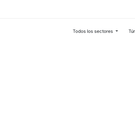
Industrias
Soluciones
Servicios
Sobre noso
Todos los sectores
Tú