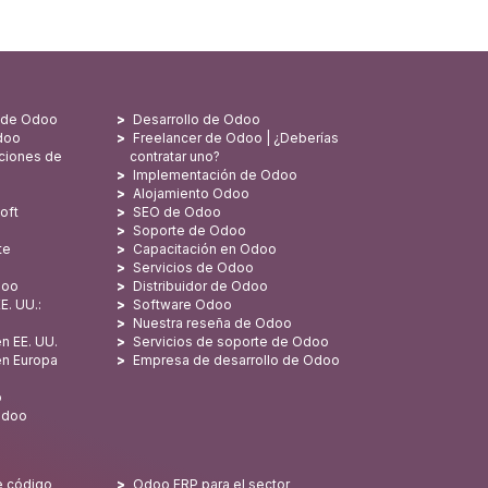
s de Odoo
Desarrollo de Odoo
doo
Freelancer de Odoo | ¿Deberías
ciones de
contratar uno?
Implementación de Odoo
Alojamiento Odoo
oft
SEO de Odoo
Soporte de Odoo
te
Capacitación en Odoo
Servicios de Odoo
doo
Distribuidor de Odoo
E. UU.:
Software Odoo
Nuestra reseña de Odoo
n EE. UU.
Servicios de soporte de Odoo
en Europa
Empresa de desarrollo de Odoo
o
Odoo
e código
Odoo ERP para el sector