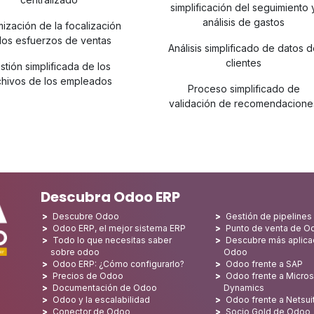
simplificación del seguimiento 
análisis de gastos
mización de la focalización
los esfuerzos de ventas
Análisis simplificado de datos 
clientes
stión simplificada de los
chivos de los empleados
Proceso simplificado de
validación de recomendacione
Descubra Odoo ERP
Descubre Odoo
Gestión de pipeline
Odoo ERP, el mejor sistema ERP
Punto de venta de O
Todo lo que necesitas saber
Descubre más aplica
sobre odoo
Odoo
Odoo ERP: ¿Cómo configurarlo?
Odoo frente a SAP
Precios de Odoo
Odoo frente a Micros
Documentación de Odoo
Dynamics
Odoo y la escalabilidad
Odoo frente a Netsui
Conector de Odoo
Socio Gold de Odoo