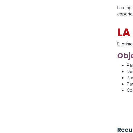
La empr
experien
LA
El prime
Obje
Par
De
Par
Par
Con
Recu