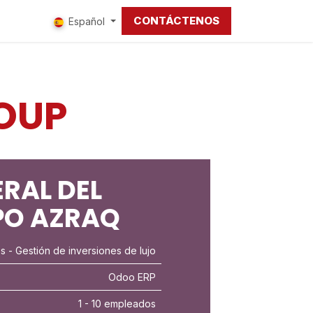
CONTÁCTENOS
tros
Español
OUP
RAL DEL
PO AZRAQ
es
- Gestión de inversiones de lujo
Odoo ERP
1 - 10 empleados