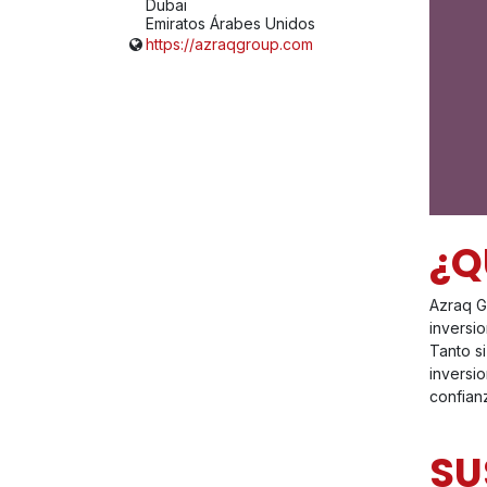
Dubai
Emiratos Árabes Unidos
https://azraqgroup.com
¿Q
Azraq G
inversi
Tanto s
inversi
confian
SU