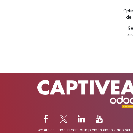
Opti
de 
Ge
ar
We are an
Odoo integrator
Implementamos Odoo para