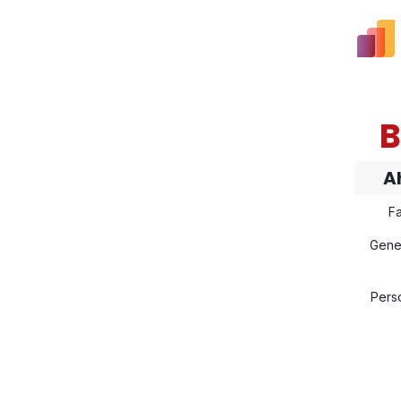
B
A
Fa
Gene
Pers