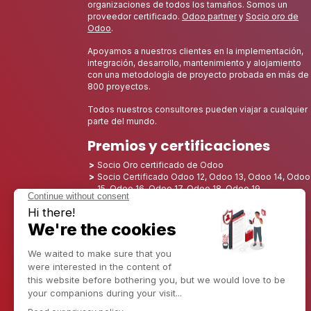
organizaciones de todos los tamaños. Somos un
proveedor certificado.
Odoo partner
y
Socio oro de
Odoo
.
Apoyamos a nuestros clientes en la implementación,
integración, desarrollo, mantenimiento y alojamiento
con una metodología de proyecto probada en más de
800 proyectos.
Todos nuestros consultores pueden viajar a cualquier
parte del mundo.
Premios y certificaciones
Socio Oro certificado de Odoo
Socio Certificado Odoo 12, Odoo 13, Odoo 14, Odoo
15, Odoo 16, Odoo 17, Odoo 18, Odoo 19
Nombrado Mejor Socio 2025 - Europa
Nombrado Mejor Socio 2025 - América del Norte
Nominado como Mejor Socio 2024 - Europa
Nominado como Mejor Socio 2024 - Norteamérica
Campeón del Crecimiento 2023 - Francia
Nominado Mejor Socio 2023 - Norteamérica
Nominado Mejor Socio 2022 - Norteamérica
Nominado como Mejor Socio 2021 - Norteamérica
Nominado Mejor Socio 2020 - América del Norte
Ganador del premio al Mejor Starter 2019 - América