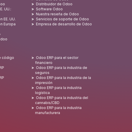
doo
Distribuidor de Odoo
E. UU.:
Software Odoo
Nuestra reseña de Odoo
n EE. UU.
Servicios de soporte de Odoo
en Europa
Empresa de desarrollo de Odoo
o
Odoo
e código
Odoo ERP para el sector
financiero
ERP
Odoo ERP para la industria de
seguros
ERP
Odoo ERP para la industria de la
impresión
Odoo ERP para la industria
logística
Odoo ERP para la industria del
cannabis/CBD
Odoo ERP para la industria
manufacturera