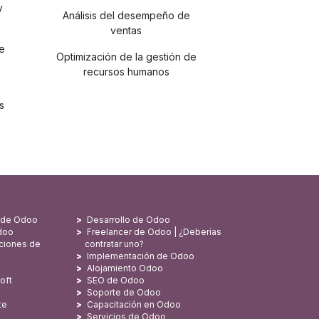
y
Análisis del desempeño de
ventas
de
Optimización de la gestión de
recursos humanos
s
s de Odoo
Desarrollo de Odoo
doo
Freelancer de Odoo | ¿Deberías
ciones de
contratar uno?
Implementación de Odoo
Alojamiento Odoo
oft
SEO de Odoo
Soporte de Odoo
te
Capacitación en Odoo
Servicios de Odoo