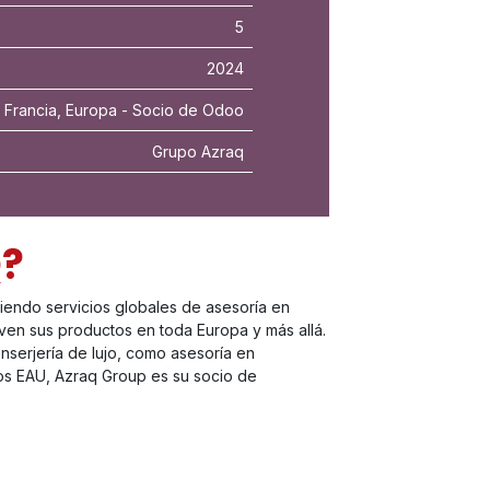
5
2024
Francia, Europa - Socio de Odoo
Grupo Azraq
Q?
ciendo servicios globales de asesoría en
ven sus productos en toda Europa y más allá.
nserjería de lujo, como asesoría en
los EAU, Azraq Group es su socio de