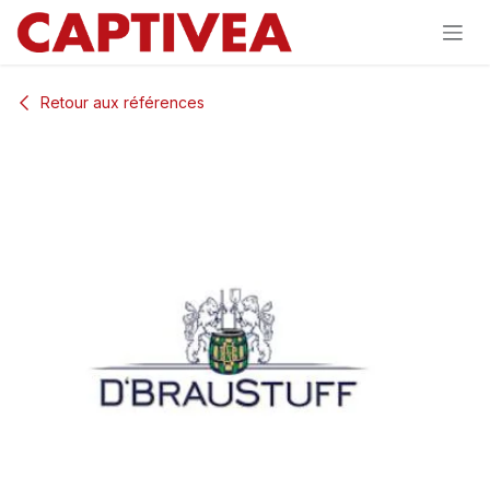
Se rendre au contenu
Retour aux références