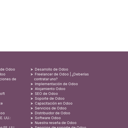
,
s de Odoo
Desarrollo de Odoo
doo
Freelancer de Odoo | ¿Deberías
ciones de
contratar uno?
Implementación de Odoo
Alojamiento Odoo
oft
SEO de Odoo
Soporte de Odoo
te
Capacitación en Odoo
Servicios de Odoo
doo
Distribuidor de Odoo
E. UU.:
Software Odoo
Nuestra reseña de Odoo
n EE. UU.
Servicios de soporte de Odoo