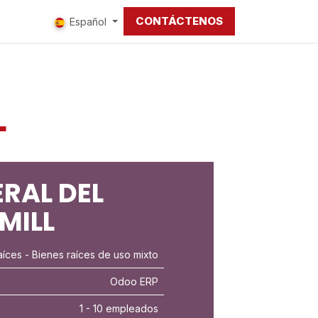
CONTÁCTENOS
tros
Español
L
RAL DEL
MILL
aíces
- Bienes raíces de uso mixto
Odoo ERP
1 - 10 empleados