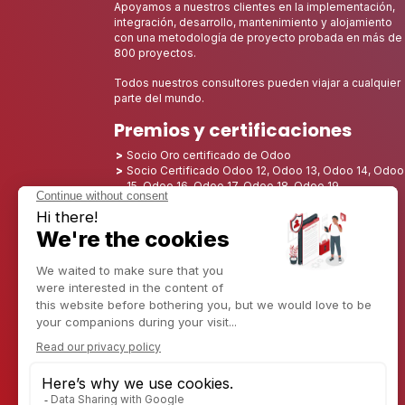
Apoyamos a nuestros clientes en la implementación,
integración, desarrollo, mantenimiento y alojamiento
con una metodología de proyecto probada en más de
800 proyectos.
Todos nuestros consultores pueden viajar a cualquier
parte del mundo.
Premios y certificaciones
Socio Oro certificado de Odoo
Socio Certificado Odoo 12, Odoo 13, Odoo 14, Odoo
15, Odoo 16, Odoo 17, Odoo 18, Odoo 19
Nombrado Mejor Socio 2025 - Europa
Nombrado Mejor Socio 2025 - América del Norte
Nominado como Mejor Socio 2024 - Europa
Nominado como Mejor Socio 2024 - Norteamérica
Campeón del Crecimiento 2023 - Francia
Nominado Mejor Socio 2023 - Norteamérica
Nominado Mejor Socio 2022 - Norteamérica
Nominado como Mejor Socio 2021 - Norteamérica
Nominado Mejor Socio 2020 - América del Norte
Ganador del premio al Mejor Starter 2019 - América
Descubre CAPTIVEA
Consultoría empresarial