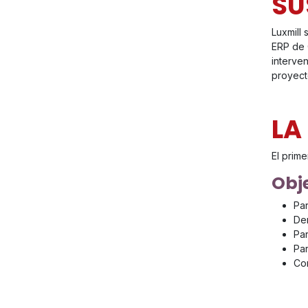
SU
Luxmill 
ERP de 
interve
proyect
LA
El prime
Obje
Par
De
Par
Par
Con