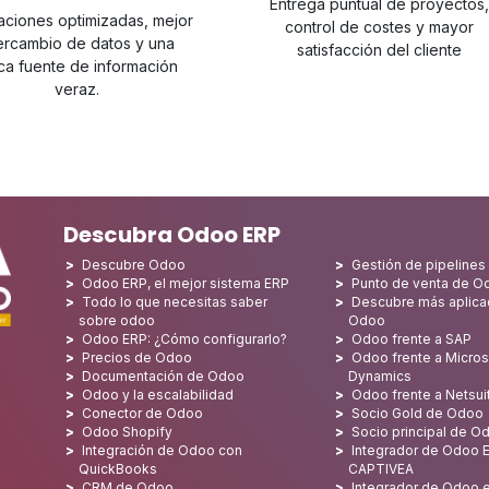
Entrega puntual de proyectos
ciones optimizadas, mejor
control de costes y mayor
tercambio de datos y una
satisfacción del cliente
ca fuente de información
veraz.
Descubra Odoo ERP
Descubre Odoo
Gestión de pipeline
Odoo ERP, el mejor sistema ERP
Punto de venta de O
Todo lo que necesitas saber
Descubre más aplica
sobre odoo
Odoo
Odoo ERP: ¿Cómo configurarlo?
Odoo frente a SAP
Precios de Odoo
Odoo frente a Micros
Documentación de Odoo
Dynamics
Odoo y la escalabilidad
Odoo frente a Netsui
Conector de Odoo
Socio Gold de Odoo
Odoo Shopify
Socio principal de O
Integración de Odoo con
Integrador de Odoo E
QuickBooks
CAPTIVEA
CRM de Odoo
Integrador de Odoo e