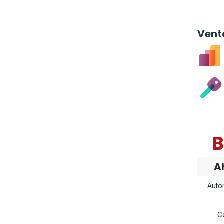
Vent
B
A
Autom
Ce