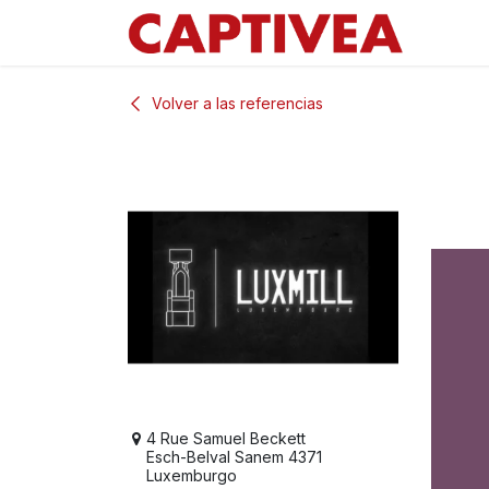
Ir al contenido
Volver a las referencias
4 Rue Samuel Beckett
Esch-Belval Sanem 4371
Luxemburgo