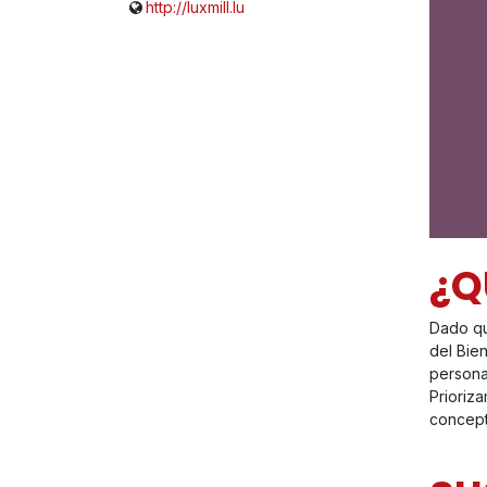
http://luxmill.lu
¿Q
Dado qu
del Bien
persona.
Prioriz
concept