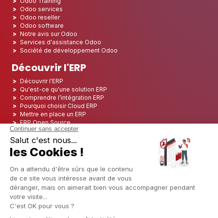
Odoo Training
Odoo services
Odoo reseller
Odoo software
Notre avis sur Odoo
Services d'assistance Odoo
Société de développement Odoo
Découvrir l'ERP
Découvrir l'ERP
Qu'est-ce qu'une solution ERP
Comprendre l’intégration ERP
Pourquoi choisir Cloud ERP
Mettre en place un ERP
ERP Open Source
Logiciel ERP Open Source
Top 5 des ERP Open Source
ERP Deployment
ERP Integration
ERP Implementation
ERP Consulting
ERP Project
ERP System
Odoo ERP pour le secteur financier