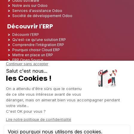
Odoo software
Notre avis sur Odoo
Services d'assistance Odoo
Société de développement Odoo
Découvrir l'ERP
Découvrir l'ERP
Qu'est-ce qu'une solution ERP
Comprendre l’intégration ERP
Pourquoi choisir Cloud ERP
Mettre en place un ERP
ERP Open Source
Logiciel ERP Open Source
Top 5 des ERP Open Source
ERP Deployment
ERP Integration
ERP Implementation
ERP Consulting
ERP Project
ERP System
Odoo ERP pour le secteur financier
Odoo ERP pour le secteur des assurances
Odoo ERP pour l'industrie de l'impression
Odoo ERP pour le secteur de la logistique