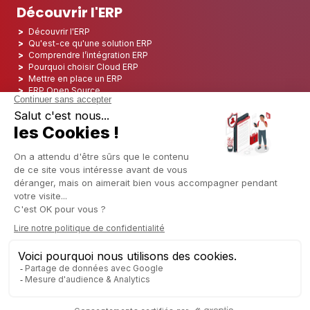
Découvrir l'ERP
Découvrir l'ERP
Qu'est-ce qu'une solution ERP
Comprendre l’intégration ERP
Pourquoi choisir Cloud ERP
Mettre en place un ERP
ERP Open Source
Logiciel ERP Open Source
Top 5 des ERP Open Source
ERP Deployment
ERP Integration
ERP Implementation
ERP Consulting
ERP Project
ERP System
Odoo ERP pour le secteur financier
Odoo ERP pour le secteur des assurances
Odoo ERP pour l'industrie de l'impression
Odoo ERP pour le secteur de la logistique
Odoo ERP pour l'industrie du CBD
Odoo ERP pour l'industrie manufacturière