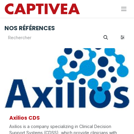
Se rendre au contenu
NOS RÉFÉRENCES
Axilios CDS
Axilios is a company specializing in Clinical Decision
Support Systems (CDSS), which provide clinicians with