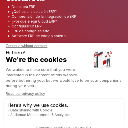
Descubra ERP
¿Qué es una solución ERP?
Comprensión de la integración de ERP
¿Por qué elegir Cloud ERP?
Configurar un ERP
ERP de código abierto
Software ERP de código abierto
Los 5 mejores ERP de código abierto
Implementación de ERP
Integración ERP
Implementación de ERP
Consultoría ERP
Proyecto ERP
Sistema ERP
Odoo ERP para el sector financiero
Odoo ERP para la industria de seguros
Odoo ERP para la industria de la impresión
Odoo ERP para la industria logística
Odoo ERP para la industria del cannabis/CBD
Odoo ERP para la industria manufacturera
Español
Copyright © 2006 - 2025 CAPTIVEA