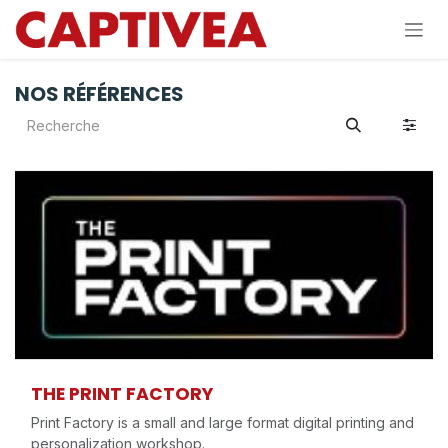
Se rendre au contenu
NOS RÉFÉRENCES
THE PRINT FACTORY
Print Factory is a small and large format digital printing and
personalization workshop.