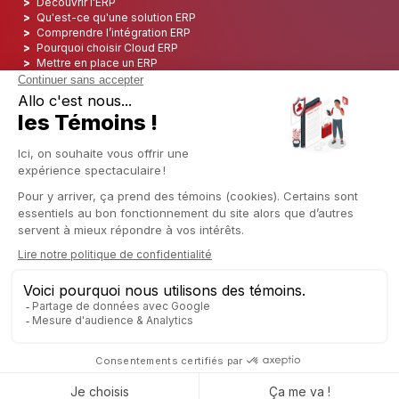
Découvrir l'ERP
Qu'est-ce qu'une solution ERP
Comprendre l’intégration ERP
Pourquoi choisir Cloud ERP
Mettre en place un ERP
ERP Open Source
Logiciel ERP Open Source
Top 5 des ERP Open Source
ERP Deployment
ERP Integration
ERP Implementation
ERP Consulting
ERP Project
ERP System
Odoo ERP pour le secteur financier
Odoo ERP pour le secteur des assurances
Odoo ERP pour l'industrie de l'impression
Odoo ERP pour le secteur de la logistique
Odoo ERP pour l'industrie du CBD
Odoo ERP pour l'industrie manufacturière
Français (CA)
Copyright © 2006 - 2025 CAPTIVEA
Généré par
- Le #1
Open Source eCommerce