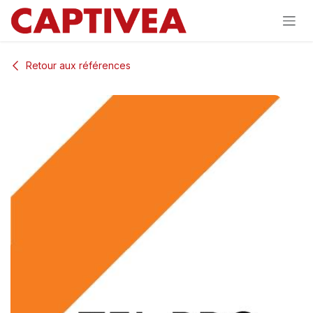
Se rendre au contenu
Retour aux références