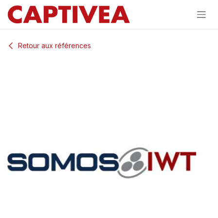
Se rendre au contenu
Retour aux références