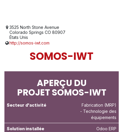
3525 North Stone Avenue
Colorado Springs CO 80907
États Unis
http://somos-iwt.com
SOMOS-IWT
APERÇU DU
PROJET SOMOS-IWT
Secteur d'activité
Fabrication (MRP)
- Technologie des
équipements
Solution installée
Odoo ERP