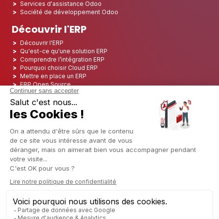
Services d'assistance Odoo
Société de développement Odoo
Découvrir l'ERP
Découvrir l'ERP
Qu'est-ce qu'une solution ERP
Comprendre l’intégration ERP
Pourquoi choisir Cloud ERP
Mettre en place un ERP
ERP Open Source
Logiciel ERP Open Source
Top 5 des ERP Open Source
ERP Deployment
ERP Integration
ERP Implementation
ERP Consulting
ERP Project
ERP System
Odoo ERP pour le secteur financier
Odoo ERP pour le secteur des assurances
Odoo ERP pour l'industrie de l'impression
Odoo ERP pour le secteur de la logistique
Odoo ERP pour l'industrie du CBD
Odoo ERP pour l'industrie manufacturière