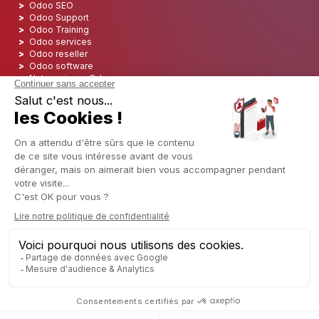
Intégrateur Odoo USA : CAPTIVEA
Intégrateur Odoo aux USA
Intégrateur Odoo en Europe
Odoo Consultant
Odoo Integration
Odoo Implementation
Odoo Developement
Odoo Freelancer | Devriez-vous en embaucher un ?
Odoo Deployment
Odoo Hosting
Odoo SEO
Odoo Support
Odoo Training
Odoo services
Odoo reseller
Odoo software
Notre avis sur Odoo
Services d'assistance Odoo
Société de développement Odoo
Découvrir l'ERP
Découvrir l'ERP
Qu'est-ce qu'une solution ERP
Comprendre l’intégration ERP
Pourquoi choisir Cloud ERP