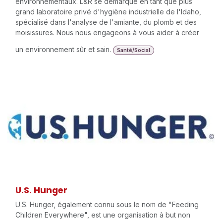
The L&R Group
Le Groupe L&R, leader des services environnementaux et
situé à Meridian, Idaho, propose une gamme complète de
solutions pour répondre à vos préoccupations
environnementales. Notre équipe de professionnels
hautement qualifiés fournit des services d'expertise en
évaluation, transport, élimination, gestion, installation et
inspection pour tous les aspects des travaux
environnementaux. L&R se démarque en tant que plus
grand laboratoire privé d'hygiène industrielle de l'Idaho,
spécialisé dans l'analyse de l'amiante, du plomb et des
moisissures. Nous nous engageons à vous aider à créer
un environnement sûr et sain.
Santé/Social