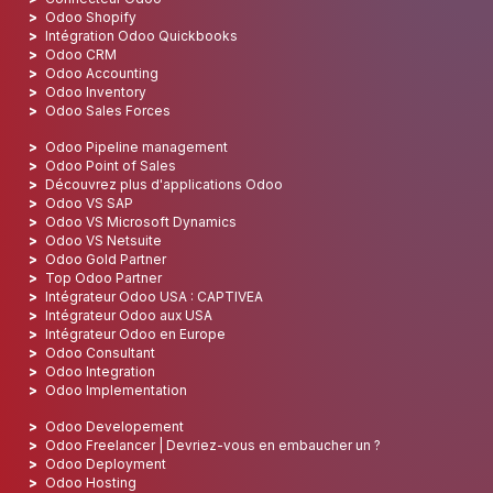
Sitemap
Découvrir l'ERP Odoo
Découvrez Odoo
Odoo ERP, le meilleur système ERP
Tout ce que vous devez savoir sur Odoo
Odoo ERP : Comment le mettre en place ?
Tarifs Odoo
Documentation d'Odoo
Odoo et évolutivité
Connecteur Odoo
Odoo Shopify
Intégration Odoo Quickbooks
Odoo CRM
Odoo Accounting
Odoo Inventory
Odoo Sales Forces
Odoo Pipeline management
Odoo Point of Sales
Découvrez plus d'applications Odoo
Odoo VS SAP
Odoo VS Microsoft Dynamics
Odoo VS Netsuite
Odoo Gold Partner
Top Odoo Partner