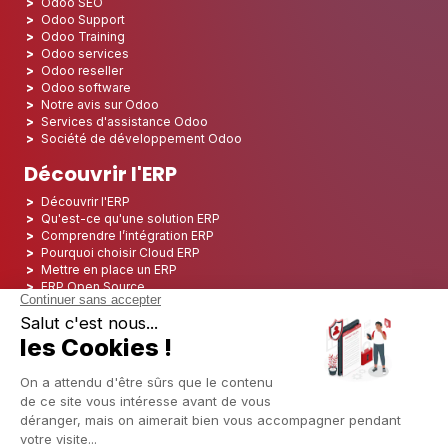
Odoo SEO
Odoo Support
Odoo Training
Odoo services
Odoo reseller
Odoo software
Notre avis sur Odoo
Services d'assistance Odoo
Société de développement Odoo
Découvrir l'ERP
Découvrir l'ERP
Qu'est-ce qu'une solution ERP
Comprendre l’intégration ERP
Pourquoi choisir Cloud ERP
Mettre en place un ERP
ERP Open Source
Logiciel ERP Open Source
Top 5 des ERP Open Source
ERP Deployment
ERP Integration
ERP Implementation
ERP Consulting
ERP Project
ERP System