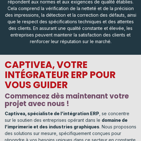
répondent aux normes et aux exigences de qualité établies.
Cela comprend la vérification de la netteté et de la précision
des impressions, la détection et la correction des défauts, ainsi
que le respect des spécifications techniques et des attentes
des clients. En assurant une qualité constante et élevée, les
entreprises peuvent maintenir la satisfaction des clients et
renforcer leur réputation sur le marché.
CAPTIVEA, VOTRE
INTÉGRATEUR ERP POUR
VOUS GUIDER
Commencez dès maintenant votre
projet avec nous !
Captivea, spécialiste de l’intégration ERP
, se concentre
sur le soutien des entreprises opérant dans le
domaine de
l’imprimerie et des industries graphiques
. Nous proposons
des solutions sur mesure, spécifiquement conçues pour
répondre à vos besoins uniques dans ce secteur en constante