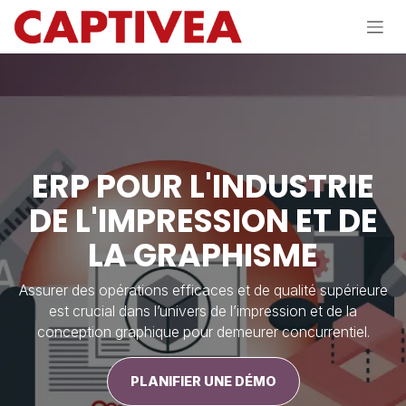
Se rendre au contenu
ERP POUR L'INDUSTRIE
DE L'IMPRESSION ET DE
LA GRAPHISME
Assurer des opérations efficaces et de qualité supérieure
est crucial dans l’univers de l’impression et de la
conception graphique pour demeurer concurrentiel.
PLANIFIER UNE DÉMO