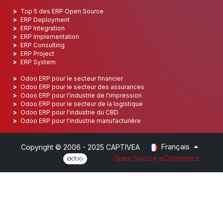
Top 5 des ERP Open Source
ERP Deployment
ERP Integration
ERP Implementation
ERP Consulting
ERP Project
ERP System
Odoo ERP pour le secteur financier
Odoo ERP pour le secteur des assurances
Odoo ERP pour l'industrie de l'impression
Odoo ERP pour le secteur de la logistique
Odoo ERP pour l'industrie du CBD
Odoo ERP pour l'industrie manufacturière
Français
Copyright © 2006 - 2025 CAPTIVEA
Généré par
- Le #1
Open Source eCommerce