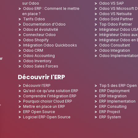
sur Odoo
Odoo VS SAP
Odoo ERP : Comment le mettre
Odoo VS Microsoft 
en place ?
Odoo VS Netsuite
Tarifs Odoo
Odoo Gold Partner
Documentation d'Odoo
Top Odoo Partner
Odoo et évolutivité
Intégrateur Odoo US
Connecteur Odoo
Intégrateur Odoo au
Odoo Shopify
Intégrateur Odoo en
Intégration Odoo Quickbooks
Odoo Consultant
Odoo CRM
Odoo Integration
Odoo Accounting
Odoo Implementatio
ur
Odoo Inventory
Odoo Sales Forces
Découvrir l'ERP
Découvrir l'ERP
Top 5 des ERP Open
Qu'est-ce qu'une solution ERP
ERP Deployment
Comprendre l’intégration ERP
ERP Integration
Pourquoi choisir Cloud ERP
ERP Implementation
,
Mettre en place un ERP
ERP Consulting
ERP Open Source
ERP Project
Logiciel ERP Open Source
ERP System