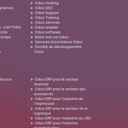
Odoo Hosting
Dynamics
Odoo SEO
Odoo Support
Odoo Training
Odoo services
A : CAPTIVEA
Odoo reseller
x USA
Odoo software
 Europe
Notre avis sur Odoo
Services d'assistance Odoo
Société de développement
n
Odoo
 Source
Odoo ERP pour le secteur
financier
Odoo ERP pour le secteur des
assurances
Odoo ERP pour l'industrie de
l'impression
Odoo ERP pour le secteur de la
logistique
Odoo ERP pour l'industrie du CBD
Odoo ERP pour l'industrie
manufacturière