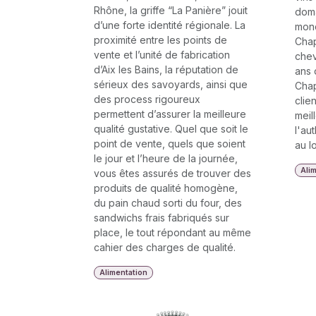
Rhône, la griffe “La Panière” jouit
doma
d’une forte identité régionale. La
mond
proximité entre les points de
Chap
vente et l’unité de fabrication
chev
d’Aix les Bains, la réputation de
ans 
sérieux des savoyards, ainsi que
Chap
des process rigoureux
clie
permettent d’assurer la meilleure
meil
qualité gustative. Quel que soit le
l'aut
point de vente, quels que soient
au l
le jour et l’heure de la journée,
Ali
vous êtes assurés de trouver des
produits de qualité homogène,
du pain chaud sorti du four, des
sandwichs frais fabriqués sur
place, le tout répondant au même
cahier des charges de qualité.
Alimentation