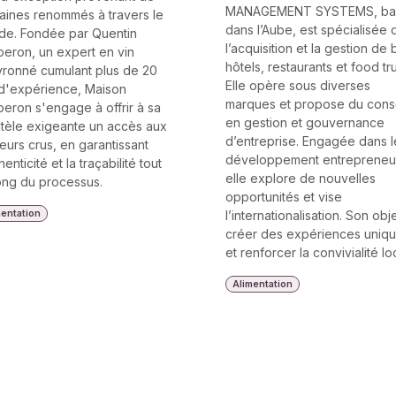
MANAGEMENT SYSTEMS, ba
ines renommés à travers le
dans l’Aube, est spécialisée 
e. Fondée par Quentin
l’acquisition et la gestion de 
eron, un expert en vin
hôtels, restaurants et food tr
ronné cumulant plus de 20
Elle opère sous diverses
d'expérience, Maison
marques et propose du conse
eron s'engage à offrir à sa
en gestion et gouvernance
ntèle exigeante un accès aux
d’entreprise. Engagée dans l
leurs crus, en garantissant
développement entrepreneur
henticité et la traçabilité tout
elle explore de nouvelles
ong du processus.
opportunités et vise
mentation
l’internationalisation. Son obje
créer des expériences uniq
et renforcer la convivialité lo
Alimentation