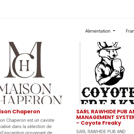
Industries
Solutions
Services
A Propos
Alimentation
Fra
ison Chaperon
SARL RAWHIDE PUB A
MANAGEMENT SYSTE
on Chaperon est un caviste
- Coyote Freaky
ialisé dans la sélection de
SARL RAWHIDE PUB AND
 d'exception provenant de