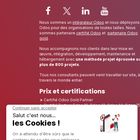
Nous sommes un
intégrateur Odoo
et nous déployons
Odoo pour des organisations de toutes tailles. Nous
sommes partenaire
certifié Odoo
et
partenaire Odoo
gold
.
Nous accompagnons nos clients dans leur mise en
œuvre, intégration, développement, maintenance et
hébergement avec
une méthode projet éprouvée s
plus de 800 projets
.
Tous nos consultants peuvent venir travailler sur site, à
travers le monde entier.
Prix et certifications
Certifié Odoo Gold Partner
Certifié Partner Odoo 12, Odoo 13, Odoo 14, Odoo 15
Odoo 16, Odoo 17, Odoo 18, Odoo 19
Nominé Best Partner 2025 - Europe
Nominé Best Partner 2025 - Amérique du Nord
Nominé Best Partner 2024 - Europe
Nominé Best Partner 2024 - Amérique du Nord
Champion de la Croissance 2023 - France