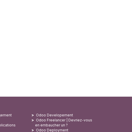
gement
Odoo Developement
Odoo Freelancer | Devriez-vous
lications
en embaucher un ?
Odoo Deployment