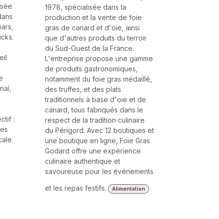
sée
1978, spécialisée dans la
dans
production et la vente de foie
bars,
gras de canard et d'oie, ainsi
ucks.
que d'autres produits du terroir
du Sud-Ouest de la France.
il
L'entreprise propose une gamme
de produits gastronomiques,
e
notamment du foie gras médaillé,
ial,
des truffes, et des plats
traditionnels à base d'oie et de
canard, tous fabriqués dans le
ctif :
respect de la tradition culinaire
ues
du Périgord. Avec 12 boutiques et
cale.
une boutique en ligne, Foie Gras
Godard offre une expérience
culinaire authentique et
savoureuse pour les événements
et les repas festifs.
Alimentation