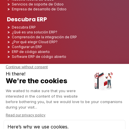
Servicios de soporte de Odoo
Empresa de desarrollo de Odoo
Descubra ERP
Descubra ERP
¿Qué es una solución ERP?
Comprensión de la integración de ERP
¿Por qué elegir Cloud ERP?
Configurar un ERP
ERP de código abierto
Software ERP de código abierto
Los 5 mejores ERP de código abierto
Implementación de ERP
Integración ERP
Implementación de ERP
Consultoría ERP
Proyecto ERP
Sistema ERP
Odoo ERP para el sector financiero
Odoo ERP para la industria de seguros
Odoo ERP para la industria de la impresión
Odoo ERP para la industria logística
Odoo ERP para la industria del cannabis/CBD