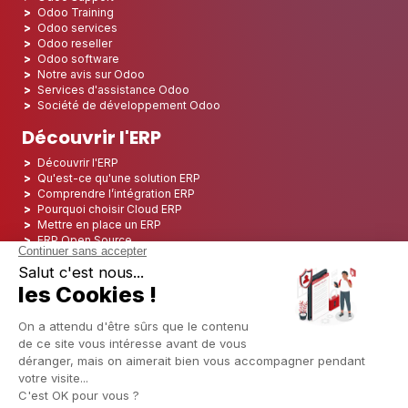
Odoo Training
Odoo services
Odoo reseller
Odoo software
Notre avis sur Odoo
Services d'assistance Odoo
Société de développement Odoo
Découvrir l'ERP
Découvrir l'ERP
Qu'est-ce qu'une solution ERP
Comprendre l’intégration ERP
Pourquoi choisir Cloud ERP
Mettre en place un ERP
ERP Open Source
Logiciel ERP Open Source
Top 5 des ERP Open Source
ERP Deployment
ERP Integration
ERP Implementation
ERP Consulting
ERP Project
ERP System