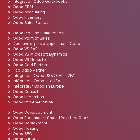
Intégration Odoo Quickbooks
Odoo CRM
Odoo Accounting
Odoo Inventory
Odoo Sales Forces
Odoo Pipeline management
Odoo Point of Sales
Découvrez plus d'applications Odoo
Odoo VS SAP
Odoo VS Microsoft Dynamics
Odoo VS Netsuite
Odoo Gold Partner
Top Odoo Partner
Intégrateur Odoo USA : CAPTIVEA
Intégrateur Odoo aux USA
Intégrateur Odoo en Europe
Odoo Consultant
Odoo Integration
Odoo Implementation
Odoo Developement
Odoo Freelancer | Should Your Hire One?
Odoo Deployment
Odoo Hosting
Odoo SEO
Odoo Support