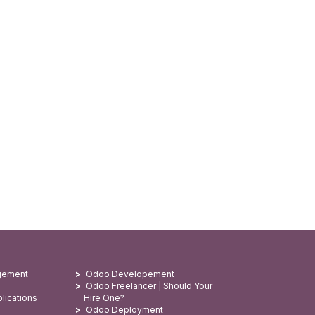
gement
Odoo Developement
Odoo Freelancer | Should Your
lications
Hire One?
Odoo Deployment