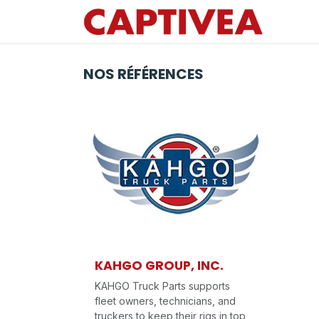
Se rendre au contenu
NOS RÉFÉRENCES
KAHGO GROUP, INC.
KAHGO Truck Parts supports
fleet owners, technicians, and
truckers to keep their rigs in top