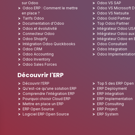
sur Odoo
Odoo VS SAP
Odoo ERP : Comment le mettre
Odoo VS Microsoft 
en place ?
Odoo VS Netsuite
Tarifs Odoo
Odoo Gold Partner
Documentation d'Odoo
Top Odoo Partner
Odoo et évolutivité
Intégrateur Odoo US
Connecteur Odoo
Intégrateur Odoo au
Odoo Shopify
Intégrateur Odoo en
Intégration Odoo Quickbooks
Odoo Consultant
Odoo CRM
Odoo Integration
Odoo Accounting
Odoo Implementatio
Odoo Inventory
Odoo Sales Forces
Découvrir l'ERP
Découvrir l'ERP
Top 5 des ERP Open
Qu'est-ce qu'une solution ERP
ERP Deployment
Comprendre l’intégration ERP
ERP Integration
Pourquoi choisir Cloud ERP
ERP Implementation
Mettre en place un ERP
ERP Consulting
ERP Open Source
ERP Project
Logiciel ERP Open Source
ERP System