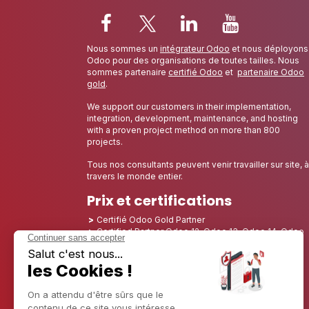
Nous sommes un
intégrateur Odoo
et nous déployons
Odoo pour des organisations de toutes tailles. Nous
sommes partenaire
certifié Odoo
et
partenaire Odoo
gold
.
We support our customers in their implementation,
integration, development, maintenance, and hosting
with a proven project method on more than 800
projects.
Tous nos consultants peuvent venir travailler sur site, à
travers le monde entier.
Prix et certifications
Certifié Odoo Gold Partner
Certified Partner Odoo 12, Odoo 13, Odoo 14, Odoo
15, Odoo 16, Odoo 17, Odoo 18 and Odoo 19
Nominé Best Partner 2025 - Europe
Nominé Best Partner 2025 - Amérique du Nord
Nominé Best Partner 2024 - Europe
Nominé Best Partner 2024 - Amérique du Nord
Champion de la Croissance 2023 - France