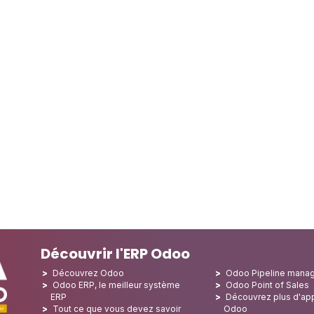
Découvrir l'ERP Odoo
Découvrez Odoo
Odoo Pipeline mana
Odoo ERP, le meilleur système
Odoo Point of Sales
ERP
Découvrez plus d'app
Tout ce que vous devez savoir
Odoo