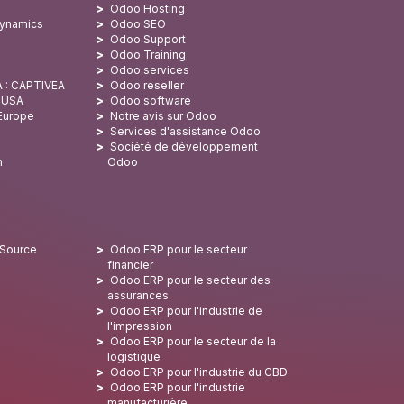
Odoo Hosting
Dynamics
Odoo SEO
Odoo Support
Odoo Training
Odoo services
A : CAPTIVEA
Odoo reseller
x USA
Odoo software
 Europe
Notre avis sur Odoo
Services d'assistance Odoo
Société de développement
n
Odoo
 Source
Odoo ERP pour le secteur
financier
Odoo ERP pour le secteur des
assurances
Odoo ERP pour l'industrie de
l'impression
Odoo ERP pour le secteur de la
logistique
Odoo ERP pour l'industrie du CBD
Odoo ERP pour l'industrie
manufacturière