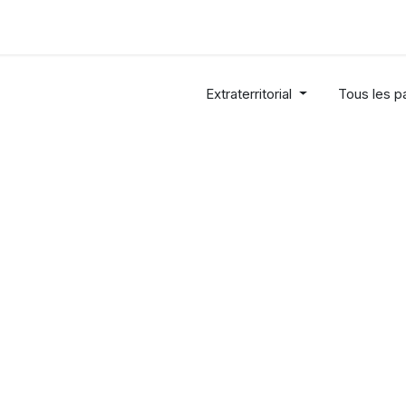
Industries
Solutions
Services
About us
Extraterritorial
Tous les p