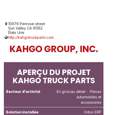
10979 Penrose street
Sun Valley CA 91352
États Unis
http://kahgotruckparts.com
KAHGO GROUP, INC.
APERÇU DU PROJET
KAHGO TRUCK PARTS
Secteur d'activité
En gros/au détail
- Pièces
automobiles et
accessoires
Solution installée
Odoo ERP