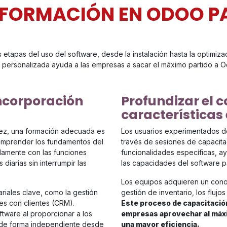
A FORMACIÓN EN ODOO P
tapas del uso del software, desde la instalación hasta la optimizac
 personalizada ayuda a las empresas a sacar el máximo partido a 
ncorporación
Profundizar el 
características
ez, una formación adecuada es
Los usuarios experimentados d
Comprender los fundamentos del
través de sesiones de capacita
idamente con las funciones
funcionalidades específicas, 
diarias sin interrumpir las
las capacidades del software p
Los equipos adquieren un cono
ariales clave, como la gestión
gestión de inventario, los flujo
nes con clientes (CRM).
Este proceso de capacitación
ftware al proporcionar a los
empresas aprovechar al máx
r de forma independiente desde
una mayor eficiencia.