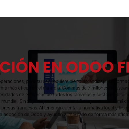
Industrias
Soluciones
Servicios
Sobre noso
CIÓN EN ODOO F
peraciones, pero su uso requiere cierto aprendizaje. La forma
e forma más eficaz en el día a día. Con más de 7 millones de usu
ecesidades de empresas de todos los tamaños y sectores. Intuiti
mundial. Sin soporte, puede resultar difícil aprovechar al máx
resas francesas. Al tener en cuenta la normativa local y las n
 la adopción de Odoo y ayudan a integrarlo de forma más eficaz