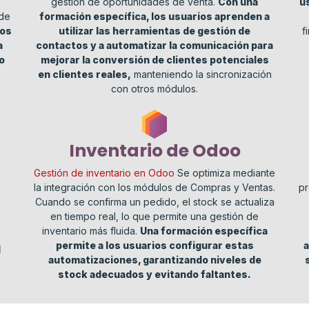
gestión de oportunidades de venta.
Con una
u
 de
formación específica, los usuarios aprenden a
los
utilizar las herramientas de gestión de
f
a
contactos y a automatizar la comunicación para
o
mejorar la conversión de clientes potenciales
en clientes reales,
manteniendo la sincronización
con otros módulos.
Inventario de Odoo
Gestión de inventario en Odoo
Se optimiza mediante
la integración con los módulos de Compras y Ventas.
pr
Cuando se confirma un pedido, el stock se actualiza
en tiempo real, lo que permite una gestión de
inventario más fluida.
Una formación específica
permite a los usuarios configurar estas
a
l
automatizaciones, garantizando niveles de
stock adecuados y evitando faltantes.