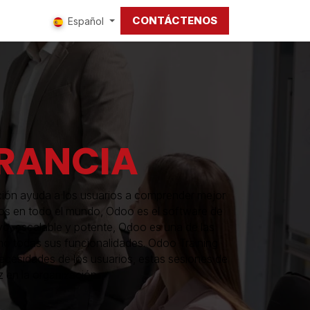
CONTÁCTENOS
tros
Español
RANCIA
ción ayuda a los usuarios a comprender mejor
arios en todo el mundo, Odoo es el software de
vo, escalable y potente, Odoo es una de las
imo todas sus funcionalidades. Odoo Training
ecesidades de los usuarios, estas sesiones de
 en la organización.