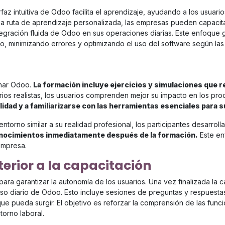
rfaz intuitiva de Odoo facilita el aprendizaje, ayudando a los usuari
a ruta de aprendizaje personalizada, las empresas pueden capacitar
tegración fluida de Odoo en sus operaciones diarias. Este enfoque g
vo, minimizando errores y optimizando el uso del software según la
inar Odoo.
La formación incluye ejercicios y simulaciones que ref
ios realistas, los usuarios comprenden mejor su impacto en los pro
lidad y a familiarizarse con las herramientas esenciales para s
entorno similar a su realidad profesional, los participantes desarro
onocimientos inmediatamente después de la formación.
Este en
empresa.
erior a la capacitación
 para garantizar la autonomía de los usuarios. Una vez finalizada la
al uso diario de Odoo. Esto incluye sesiones de preguntas y respuest
e pueda surgir. El objetivo es reforzar la comprensión de las funcio
torno laboral.