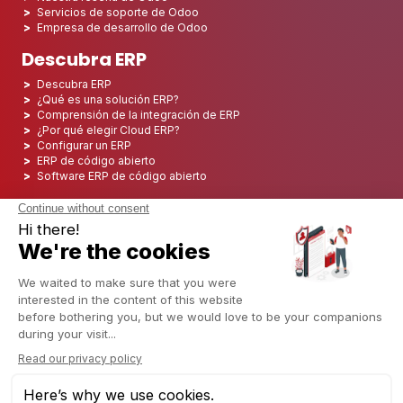
Servicios de soporte de Odoo
Empresa de desarrollo de Odoo
Descubra ERP
Descubra ERP
¿Qué es una solución ERP?
Comprensión de la integración de ERP
¿Por qué elegir Cloud ERP?
Configurar un ERP
ERP de código abierto
Software ERP de código abierto
Los 5 mejores ERP de código abierto
Implementación de ERP
Integración ERP
Implementación de ERP
Consultoría ERP
Proyecto ERP
Sistema ERP
Odoo ERP para el sector financiero
Odoo ERP para la industria de seguros
Odoo ERP para la industria de la impresión
Odoo ERP para la industria logística
Odoo ERP para la industria del cannabis/CBD