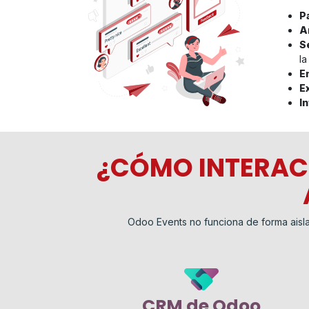
P
A
S
la
E
E
I
¿CÓMO INTERAC
Odoo Events no funciona de forma aisla
CRM de Odoo