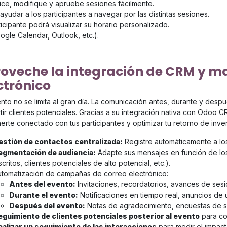
ce, modifique y apruebe sesiones fácilmente.
ayudar a los participantes a navegar por las distintas sesiones.
icipante podrá visualizar su horario personalizado.
gle Calendar, Outlook, etc.).
oveche la integración de CRM y ma
ctrónico
nto no se limita al gran día. La comunicación antes, durante y despu
tir clientes potenciales. Gracias a su integración nativa con Odoo 
erte conectado con tus participantes y optimizar tu retorno de inver
estión de contactos centralizada:
Registre automáticamente a los
egmentación de audiencia:
Adapte sus mensajes en función de los 
scritos, clientes potenciales de alto potencial, etc.).
utomatización de campañas de correo electrónico:
Antes del evento:
Invitaciones, recordatorios, avances de sesi
Durante el evento:
Notificaciones en tiempo real, anuncios de ú
Después del evento:
Notas de agradecimiento, encuestas de sa
eguimiento de clientes potenciales posterior al evento
para con
ealizar un seguimiento de las interacciones
para medir el impac