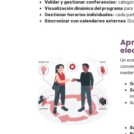
Validar y gestionar conferencias:
categori
Visualización dinámica del programa
para 
Gestionar horarios individuales:
cada part
Sincronizar con calendarios externos
(Goo
Apr
ele
Un eve
conver
manten
G
S
in
A
S
R