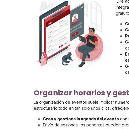
¡Dile 
integr
gratuit
C
G
P
G
d
E
es
G
de
Organizar horarios y ges
La organización de eventos suele implicar numero
estructurarlo todo en tan solo unos clics, ofrecien
Crea y gestiona la agenda del evento
con u
Envío de sesiones: los ponentes pueden prop