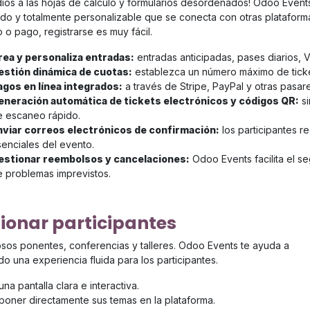
adiós a las hojas de cálculo y formularios desordenados! Odoo Even
ado y totalmente personalizable que se conecta con otras plataform
o o pago, registrarse es muy fácil.
rea y personaliza entradas:
entradas anticipadas, pases diarios, 
estión dinámica de cuotas:
establezca un número máximo de ticket
agos en línea integrados:
a través de Stripe, PayPal y otras pasare
eneración automática de tickets electrónicos y códigos QR:
si
e escaneo rápido.
nviar correos electrónicos de confirmación:
los participantes r
enciales del evento.
estionar reembolsos y cancelaciones:
Odoo Events facilita el s
 problemas imprevistos.
tionar participantes
sos ponentes, conferencias y talleres. Odoo Events te ayuda a
do una experiencia fluida para los participantes.
na pantalla clara e interactiva.
oner directamente sus temas en la plataforma.