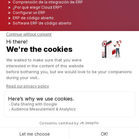
Comprensión de la integración de ERP
¿Por qué elegir Cloud ERP?
Configurar un ERP
ERP de código abierto
Software ERP de código abierto
Los 5 mejores ERP de código abierto
Implementación de ERP
Integración ERP
Implementación de ERP
Consultoría ERP
Proyecto ERP
Sistema ERP
Odoo ERP para el sector financiero
Odoo ERP para la industria de seguros
Odoo ERP para la industria de la impresión
Odoo ERP para la industria logística
Odoo ERP para la industria del cannabis/CBD
Odoo ERP para la industria manufacturera
Español
Copyright © 2006 - 2025 CAPTIVEA
Con tecnología de
- El mejor
Comercio electrónico de
código abierto