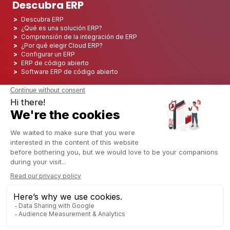
Descubra ERP
Descubra ERP
¿Qué es una solución ERP?
Comprensión de la integración de ERP
¿Por qué elegir Cloud ERP?
Configurar un ERP
ERP de código abierto
Software ERP de código abierto
Los 5 mejores ERP de código abierto
Implementación de ERP
Integración ERP
Implementación de ERP
Consultoría ERP
Proyecto ERP
Sistema ERP
Odoo ERP para el sector financiero
Odoo ERP para la industria de seguros
Odoo ERP para la industria de la impresión
Odoo ERP para la industria logística
Odoo ERP para la industria del cannabis/CBD
Odoo ERP para la industria manufacturera
Español
Copyright © 2006 - 2025 CAPTIVEA