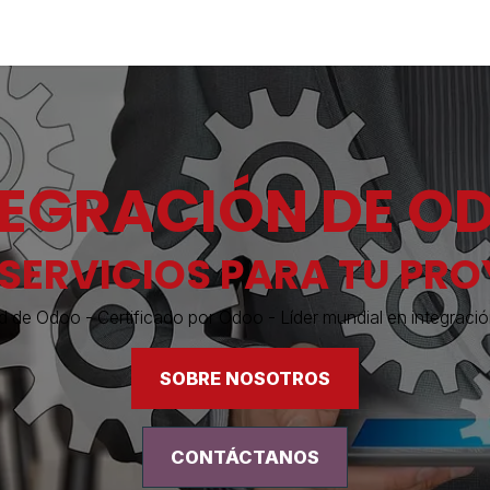
Industrias
Soluciones
Servicios
Sobre noso
TEGRACIÓN DE O
SERVICIOS PARA TU PR
d de Odoo - Certificado por Odoo - Líder mundial en integraci
SOBRE NOSOTROS
CONTÁCTANOS