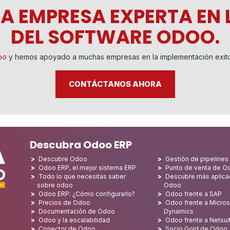
NA EMPRESA EXPERTA EN 
DEL SOFTWARE ODOO.
oo
y hemos apoyado a muchas empresas en la implementación exito
CONTÁCTANOS AHORA
Descubra Odoo ERP
Descubre Odoo
Gestión de pipeline
Odoo ERP, el mejor sistema ERP
Punto de venta de O
Todo lo que necesitas saber
Descubre más aplica
sobre odoo
Odoo
Odoo ERP: ¿Cómo configurarlo?
Odoo frente a SAP
Precios de Odoo
Odoo frente a Micros
Documentación de Odoo
Dynamics
Odoo y la escalabilidad
Odoo frente a Netsui
Conector de Odoo
Socio Gold de Odoo