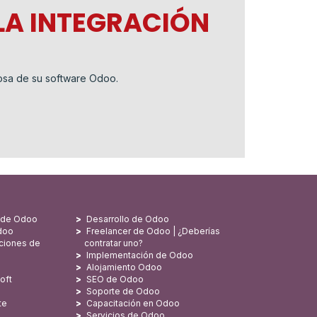
LA INTEGRACIÓN
sa de su software Odoo.
s de Odoo
Desarrollo de Odoo
doo
Freelancer de Odoo | ¿Deberías
ciones de
contratar uno?
Implementación de Odoo
Alojamiento Odoo
oft
SEO de Odoo
Soporte de Odoo
te
Capacitación en Odoo
Servicios de Odoo