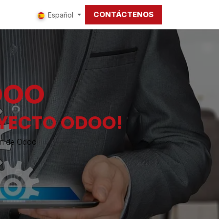
CONTÁCTENOS
tros
Español
DOO
OYECTO ODOO!
ón de Odoo