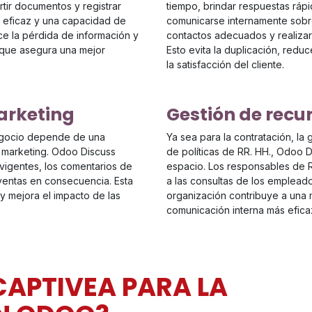
tir documentos y registrar
tiempo, brindar respuestas ráp
n eficaz y una capacidad de
comunicarse internamente sobre
ce la pérdida de información y
contactos adecuados y realizar
o que asegura una mejor
Esto evita la duplicación, redu
la satisfacción del cliente.
arketing
Gestión de rec
negocio depende de una
Ya sea para la contratación, la 
y marketing. Odoo Discuss
de políticas de RR. HH., Odoo D
 vigentes, los comentarios de
espacio. Los responsables de R
 ventas en consecuencia. Esta
a las consultas de los empleado
y mejora el impacto de las
organización contribuye a una m
comunicación interna más efica
CAPTIVEA PARA LA