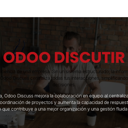
Industrias
Soluciones
Servicios
Sobre noso
ODOO DISCUTIR
iciencia de una empresa. Sin un sistema estructurado, la inform
 Odoo Discuss centraliza todas tus interacciones, simplificand
decisiones.
 Odoo Discuss mejora la colaboración en equipo al centralizar
 coordinación de proyectos y aumenta la capacidad de respuest
o que contribuye a una mejor organización y una gestión fluida