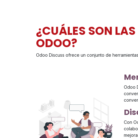
¿CUÁLES SON LAS
ODOO?
Odoo Discuss ofrece un conjunto de herramientas p
Men
Odoo D
conver
conver
Dis
Con Od
colabo
mejora