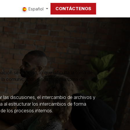
CONTÁCTENOS
tros
Español
ación se dispersa, lo que dificulta la toma de
o la comunicación y agilizando la toma de
 las discusiones, el intercambio de archivos y
a al estructurar los intercambios de forma
 de los procesos internos.