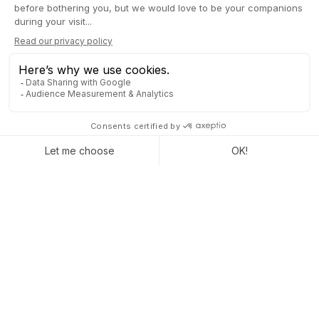
PASO 4 - UN SOCIO
CRUCIAL: EL INTEGRADOR
Como habrás notado, hay muchas preguntas que debes
hacerte al elegir tu software de gestión empresarial. Para
asegurar el éxito de tu negocio...
Proyecto ERP
, es mejor
utilizar un
integrador especializado
con suficiente antelación.