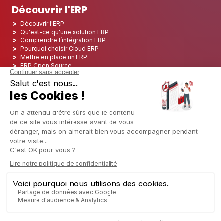
Découvrir l'ERP
Découvrir l'ERP
Qu'est-ce qu'une solution ERP
Comprendre l’intégration ERP
Pourquoi choisir Cloud ERP
Mettre en place un ERP
ERP Open Source
Logiciel ERP Open Source
Top 5 des ERP Open Source
ERP Deployment
ERP Integration
ERP Implementation
ERP Consulting
ERP Project
ERP System
Odoo ERP pour le secteur financier
Odoo ERP pour le secteur des assurances
Odoo ERP pour l'industrie de l'impression
Odoo ERP pour le secteur de la logistique
Odoo ERP pour l'industrie du CBD
Odoo ERP pour l'industrie manufacturière