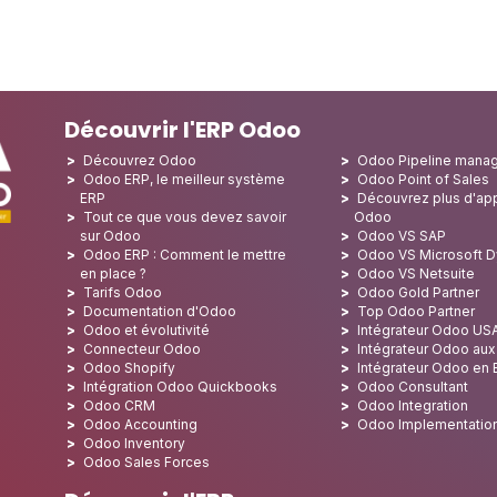
Découvrir l'ERP Odoo
Découvrez Odoo
Odoo Pipeline mana
Odoo ERP, le meilleur système
Odoo Point of Sales
ERP
Découvrez plus d'app
Tout ce que vous devez savoir
Odoo
sur Odoo
Odoo VS SAP
Odoo ERP : Comment le mettre
Odoo VS Microsoft 
en place ?
Odoo VS Netsuite
Tarifs Odoo
Odoo Gold Partner
Documentation d'Odoo
Top Odoo Partner
Odoo et évolutivité
Intégrateur Odoo US
Connecteur Odoo
Intégrateur Odoo au
Odoo Shopify
Intégrateur Odoo en
Intégration Odoo Quickbooks
Odoo Consultant
Odoo CRM
Odoo Integration
Odoo Accounting
Odoo Implementatio
Odoo Inventory
Odoo Sales Forces