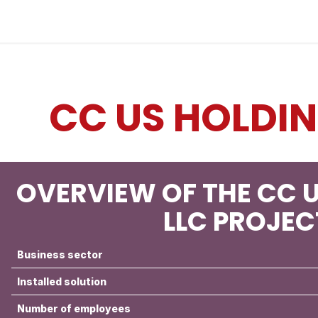
Industries
Solutions
Services
About us
CC US HOLDIN
OVERVIEW OF THE CC 
LLC PROJEC
Business sector
Installed solution
Number of employees