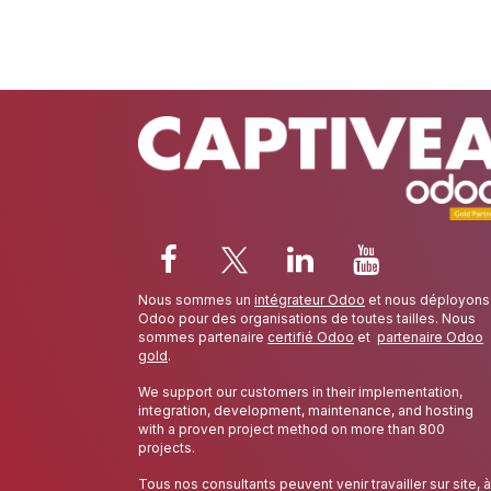
Nous sommes un
intégrateur Odoo
et nous déployons
Odoo pour des organisations de toutes tailles. Nous
sommes partenaire
certifié Odoo
et
partenaire Odoo
gold
.
We support our customers in their implementation,
integration, development, maintenance, and hosting
with a proven project method on more than 800
projects.
Tous nos consultants peuvent venir travailler sur site, à