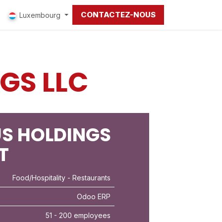
CONTACTEZ-NOUS
Luxembourg
GS LLC
US HOLDINGS
T
Food/Hospitality
- Restaurants
Odoo ERP
51 - 200 employees