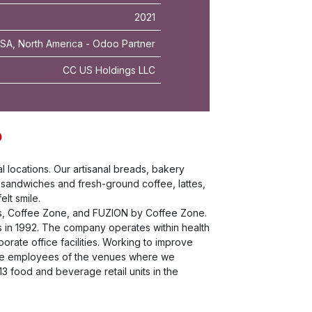
2021
A, North America - Odoo Partner
CC US Holdings LLC
?
l locations. Our artisanal breads, bakery
 sandwiches and fresh-ground coffee, lattes,
lt smile.
és, Coffee Zone, and FUZION by Coffee Zone.
 in 1992. The company operates within health
rate office facilities. Working to improve
are employees of the venues where we
3 food and beverage retail units in the