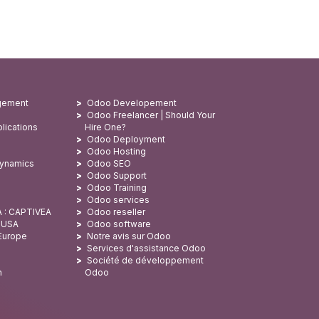
gement
Odoo Developement
Odoo Freelancer | Should Your
lications
Hire One?
Odoo Deployment
Odoo Hosting
Dynamics
Odoo SEO
Odoo Support
Odoo Training
Odoo services
A : CAPTIVEA
Odoo reseller
x USA
Odoo software
 Europe
Notre avis sur Odoo
Services d'assistance Odoo
Société de développement
n
Odoo