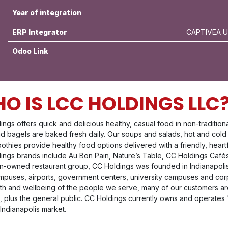
Year of integration
ERP Integrator
CAPTIVEA US
Odoo Link
O IS LCC HOLDINGS LLC
ngs offers quick and delicious healthy, casual food in non-traditiona
nd bagels are baked fresh daily. Our soups and salads, hot and cold
thies provide healthy food options delivered with a friendly, heartfe
ings brands include Au Bon Pain, Nature’s Table, CC Holdings Caf
-owned restaurant group, CC Holdings was founded in Indianapolis
mpuses, airports, government centers, university campuses and corpo
lth and wellbeing of the people we serve, many of our customers 
 plus the general public. CC Holdings currently owns and operates 1
Indianapolis market.