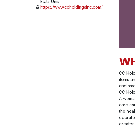
États Unis
https://www.ccholdingsinc.com/
WH
CC Holdi
items a
and smoo
CC Hold
A woman
care ca
the hea
operate,
greater 