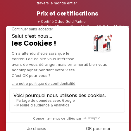
travers le monde entier.
Prix et certifications
Certifié Odoo Gold Partner
Certified Partner Odoo 12, Odoo 13, Odoo 14, Odoo
15, Odoo 16, Odoo 17, Odoo 18 and Odoo 19
Nominé Best Partner 2025 - Europe
Nominé Best Partner 2025 - Amérique du Nord
Nominé Best Partner 2024 - Europe
Nominé Best Partner 2024 - Amérique du Nord
Champion de la Croissance 2023 - France
Nominé Best Partner 2023 - Amérique du Nord
Nominé Best Partner 2022 - Amérique du Nord
Nominé Best Partner 2021 - Amérique du Nord
Nominé Best Partner 2020 - Amérique du Nord
Lauréat du prix du meilleur starter 2019 - Amérique
Découvrir CAPTIVEA
Conseil en entreprise
Captivea aux USA
Captivea en France
Captivea au Luxembourg
Jobs
En savoir plus sur nous
Contactez-nous