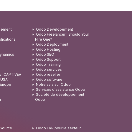
gement
Odoo Developement
Odoo Freelancer | Should Your
lications
Hire One?
Odoo Deployment
Odoo Hosting
Dynamics
Odoo SEO
Odoo Support
Odoo Training
Odoo services
A : CAPTIVEA
Odoo reseller
x USA
Odoo software
 Europe
Notre avis sur Odoo
Services d'assistance Odoo
Société de développement
n
Odoo
 Source
Odoo ERP pour le secteur