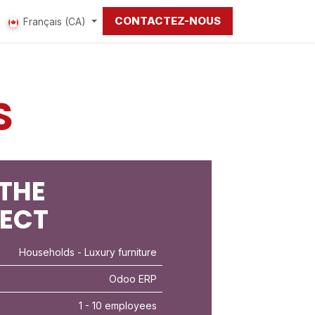
CONTACTEZ-NOUS
Français (CA)
S
THE
JECT
Households
- Luxury furniture
Odoo ERP
1 - 10 employees