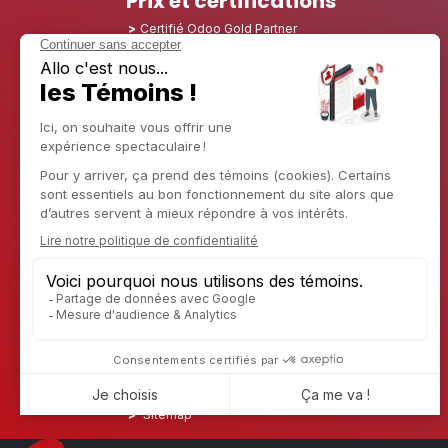
Prix et certifications
Certifié Odoo Gold Partner
Certified Partner Odoo 12, Odoo 13, Odoo 14, Odoo
15, Odoo 16, Odoo 17, Odoo 18 et Odoo 19
Nominé Best Partner 2025 - Europe
Nominé Best Partner 2025 - Amérique du Nord
Nominé Best Partner 2024 - Europe
Nominé Best Partner 2024 - Amérique du Nord
Champion de la Croissance 2023 - France
Nominé Best Partner 2023 - Amérique du Nord
Nominé Best Partner 2022 - Amérique du Nord
Nominé Best Partner 2021 - Amérique du Nord
Nominé Best Partner 2020 - Amérique du Nord
Lauréat du prix du meilleur starter 2019 - Amérique
Découvrir CAPTIVEA
Conseil en entreprise
Captivea aux USA
Captivea en France
Captivea au Luxembourg
Jobs
En savoir plus sur nous
Contactez-nous
Sitemap