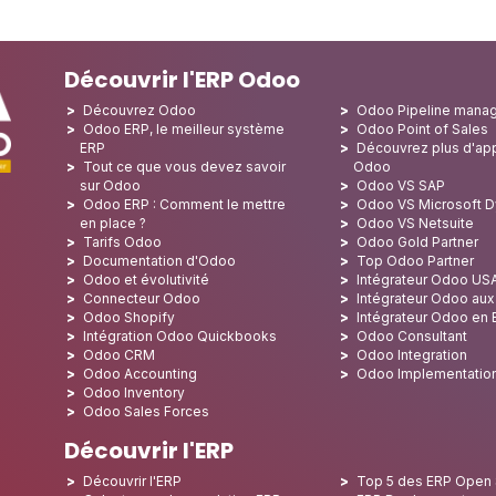
Découvrir l'ERP Odoo
Découvrez Odoo
Odoo Pipeline mana
Odoo ERP, le meilleur système
Odoo Point of Sales
ERP
Découvrez plus d'app
Tout ce que vous devez savoir
Odoo
sur Odoo
Odoo VS SAP
Odoo ERP : Comment le mettre
Odoo VS Microsoft 
en place ?
Odoo VS Netsuite
Tarifs Odoo
Odoo Gold Partner
Documentation d'Odoo
Top Odoo Partner
Odoo et évolutivité
Intégrateur Odoo US
Connecteur Odoo
Intégrateur Odoo au
Odoo Shopify
Intégrateur Odoo en
Intégration Odoo Quickbooks
Odoo Consultant
Odoo CRM
Odoo Integration
Odoo Accounting
Odoo Implementatio
Odoo Inventory
Odoo Sales Forces
Découvrir l'ERP
Découvrir l'ERP
Top 5 des ERP Open