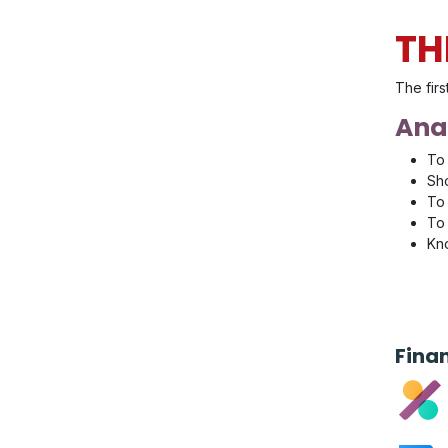
TH
The firs
Anal
To 
Sho
To 
To 
Kno
Fina