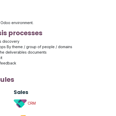
's Odoo environment.
is processes
s discovery
ps By theme / group of people / domains
the deliverables documents
it
 feedback
ules
Sales
CRM