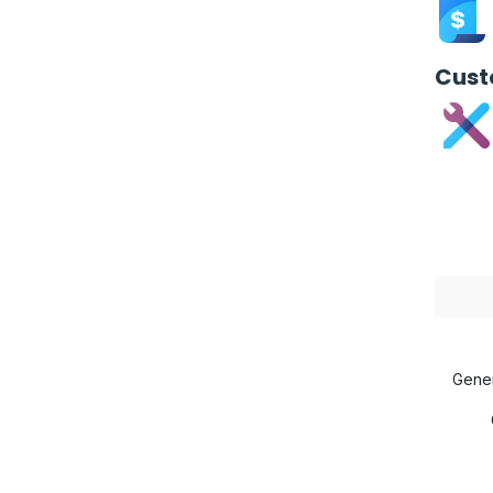
Cust
Gener