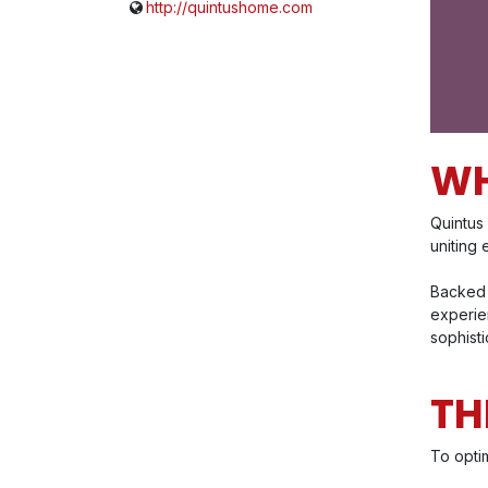
http://quintushome.com
WH
Quintus
uniting 
Backed 
experien
sophist
TH
To optim