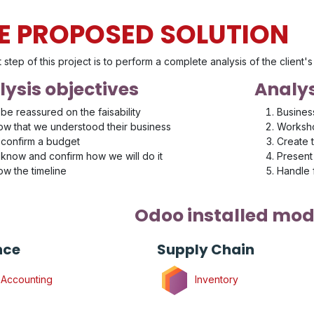
E PROPOSED SOLUTION
t step of this project is to perform a complete analysis of the client
ysis objectives
Analys
be reassured on the faisability
Busines
w that we understood their business
Worksho
confirm a budget
Create 
know and confirm how we will do it
Present 
w the timeline
Handle
Odoo installed mod
nce
Supply Chain
Accounting
Inventory