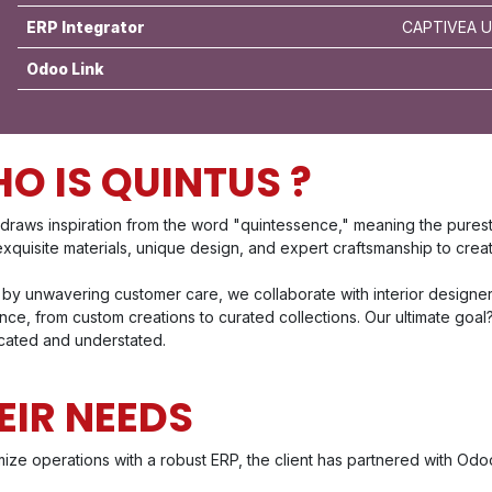
ERP Integrator
CAPTIVEA US
Odoo Link
O IS QUINTUS ?
 draws inspiration from the word "quintessence," meaning the pure
exquisite materials, unique design, and expert craftsmanship to create
by unwavering customer care, we collaborate with interior designers
ce, from custom creations to curated collections. Our ultimate goal? 
icated and understated.
EIR NEEDS
ize operations with a robust ERP, the client has partnered with Odo