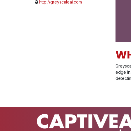
http://greyscaleai.com
WH
Greyscal
edge in
detectin