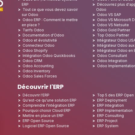
ERP
Découvrez plus d'app
Tout ce que vous devez savoir
Odoo
sur Odoo
Odoo VS SAP
Odoo ERP : Comment le mettre
Odoo VS Microsoft 
en place ?
Odoo VS Netsuite
Tarifs Odoo
Odoo Gold Partner
Documentation d'Odoo
Top Odoo Partner
Odoo et évolutivité
Intégrateur Odoo US
Connecteur Odoo
Intégrateur Odoo au
Odoo Shopify
Intégrateur Odoo en
Intégration Odoo Quickbooks
Odoo Consultant
Odoo CRM
Odoo Integration
Odoo Accounting
Odoo Implementatio
Odoo Inventory
Odoo Sales Forces
Découvrir l'ERP
Découvrir l'ERP
Top 5 des ERP Open
Qu'est-ce qu'une solution ERP
ERP Deployment
Comprendre l’intégration ERP
ERP Integration
Pourquoi choisir Cloud ERP
ERP Implementation
Mettre en place un ERP
ERP Consulting
ERP Open Source
ERP Project
Logiciel ERP Open Source
ERP System