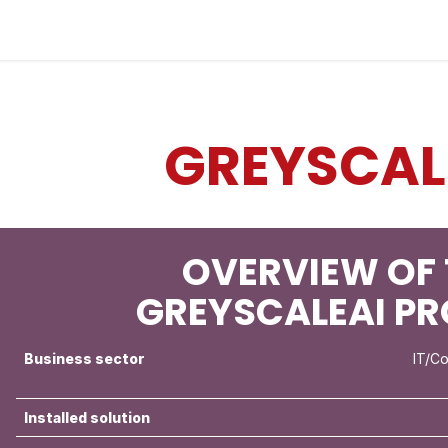
Industries
Solutions
Services
About us
GREYSCAL
OVERVIEW OF 
GREYSCALEAI P
Business sector
IT/C
Installed solution