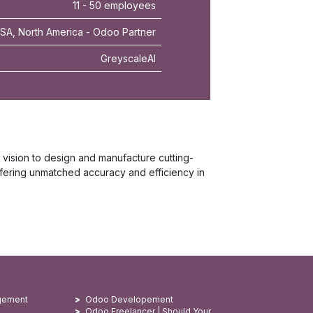
11 - 50 employees
A, North America - Odoo Partner
GreyscaleAI
r vision to design and manufacture cutting-
fering unmatched accuracy and efficiency in
gement
Odoo Developement
Odoo Freelancer | Should Your