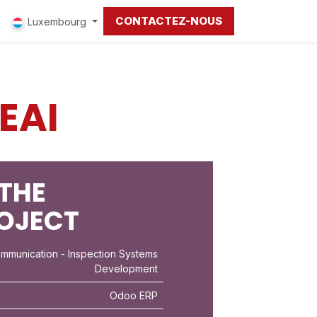
CONTACTEZ-NOUS
Luxembourg
EAI
THE
ROJECT
ommunication
- Inspection Systems
Development
Odoo ERP