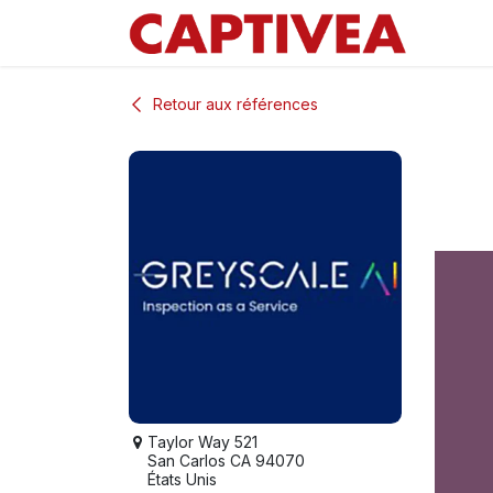
Se rendre au contenu
Retour aux références
Taylor Way 521
San Carlos CA 94070
États Unis