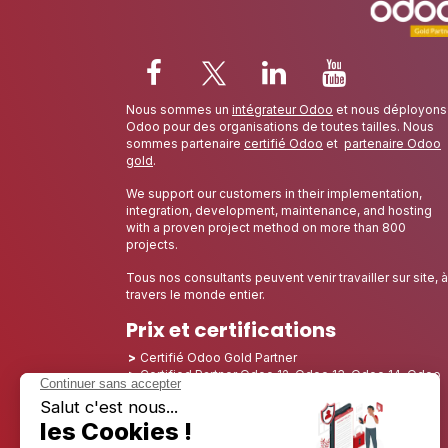
Nous sommes un
intégrateur Odoo
et nous déployons
Odoo pour des organisations de toutes tailles. Nous
sommes partenaire
certifié Odoo
et
partenaire Odoo
gold
.
We support our customers in their implementation,
integration, development, maintenance, and hosting
with a proven project method on more than 800
projects.
Tous nos consultants peuvent venir travailler sur site, à
travers le monde entier.
Prix et certifications
Certifié Odoo Gold Partner
Certified Partner Odoo 12, Odoo 13, Odoo 14, Odoo
15, Odoo 16, Odoo 17, Odoo 18 and Odoo 19
Nominé Best Partner 2025 - Europe
Nominé Best Partner 2025 - Amérique du Nord
Nominé Best Partner 2024 - Europe