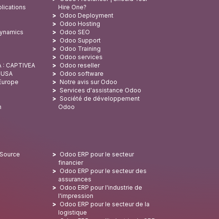
lications
Hire One?
Odoo Deployment
Odoo Hosting
Dynamics
Odoo SEO
Odoo Support
Odoo Training
Odoo services
A : CAPTIVEA
Odoo reseller
x USA
Odoo software
 Europe
Notre avis sur Odoo
Services d'assistance Odoo
Société de développement
n
Odoo
 Source
Odoo ERP pour le secteur
financier
Odoo ERP pour le secteur des
assurances
Odoo ERP pour l'industrie de
l'impression
Odoo ERP pour le secteur de la
logistique