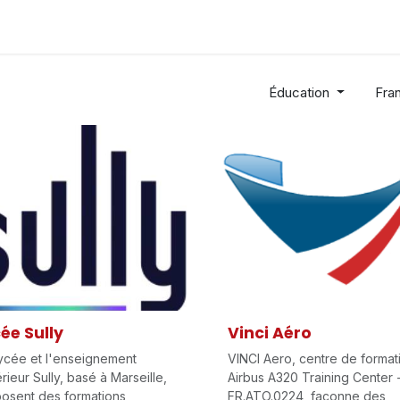
Industries
Solutions
Services
A Propos
Éducation
Fra
ée Sully
Vinci Aéro
ycée et l'enseignement
VINCI Aero, centre de format
rieur Sully, basé à Marseille,
Airbus A320 Training Center 
osent des formations
FR.ATO.0224, façonne des