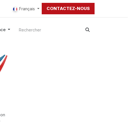
CONTACTEZ-NOUS
Français
nce
ion
-