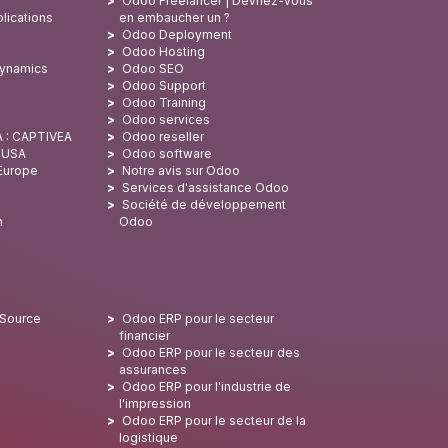
Odoo Freelancer | Devriez-vous
lications
en embaucher un ?
Odoo Deployment
Odoo Hosting
Dynamics
Odoo SEO
Odoo Support
Odoo Training
Odoo services
A : CAPTIVEA
Odoo reseller
x USA
Odoo software
 Europe
Notre avis sur Odoo
Services d'assistance Odoo
Société de développement
n
Odoo
 Source
Odoo ERP pour le secteur
financier
Odoo ERP pour le secteur des
assurances
Odoo ERP pour l'industrie de
l'impression
Odoo ERP pour le secteur de la
logistique