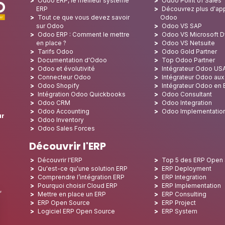
Odoo ERP, le meilleur système
Odoo Point of Sales
ERP
Découvrez plus d'app
Tout ce que vous devez savoir
Odoo
sur Odoo
Odoo VS SAP
Odoo ERP : Comment le mettre
Odoo VS Microsoft 
en place ?
Odoo VS Netsuite
Tarifs Odoo
Odoo Gold Partner
Documentation d'Odoo
Top Odoo Partner
Odoo et évolutivité
Intégrateur Odoo US
Connecteur Odoo
Intégrateur Odoo au
Odoo Shopify
Intégrateur Odoo en
Intégration Odoo Quickbooks
Odoo Consultant
Odoo CRM
Odoo Integration
Odoo Accounting
Odoo Implementatio
ur
Odoo Inventory
Odoo Sales Forces
Découvrir l'ERP
Découvrir l'ERP
Top 5 des ERP Open
Qu'est-ce qu'une solution ERP
ERP Deployment
Comprendre l’intégration ERP
ERP Integration
Pourquoi choisir Cloud ERP
ERP Implementation
,
Mettre en place un ERP
ERP Consulting
ERP Open Source
ERP Project
Logiciel ERP Open Source
ERP System