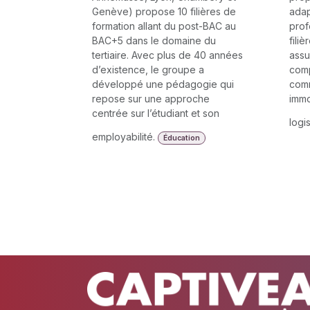
Genève) propose 10 filières de
ada
formation allant du post-BAC au
prof
BAC+5 dans le domaine du
filiè
tertiaire. Avec plus de 40 années
assu
d’existence, le groupe a
comp
développé une pédagogie qui
comm
repose sur une approche
immo
centrée sur l’étudiant et son
logi
employabilité.
Éducation