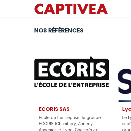
Se rendre au contenu
NOS RÉFÉRENCES
ECORIS SAS
Lyc
Ecole de l'entreprise, le groupe
Le L
ECORIS (Chambéry, Annecy,
supé
Annemasse, Lyon, Chambéry et
prop