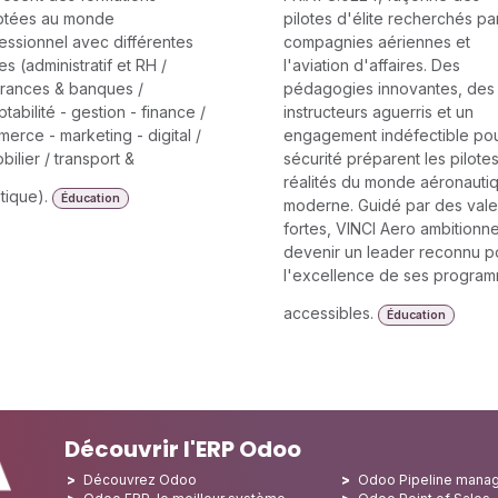
ptées au monde
pilotes d'élite recherchés pa
essionnel avec différentes
compagnies aériennes et
res (administratif et RH /
l'aviation d'affaires. Des
rances & banques /
pédagogies innovantes, des
tabilité - gestion - finance /
instructeurs aguerris et un
erce - marketing - digital /
engagement indéfectible pou
bilier / transport &
sécurité préparent les pilote
réalités du monde aéronauti
stique).
Éducation
moderne. Guidé par des vale
fortes, VINCI Aero ambitionn
devenir un leader reconnu p
l'excellence de ses progra
accessibles.
Éducation
Découvrir l'ERP Odoo
Découvrez Odoo
Odoo Pipeline mana