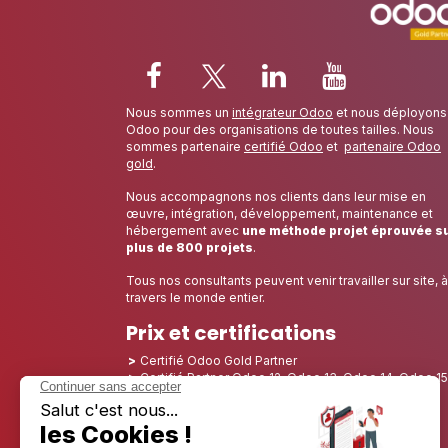
Nous sommes un
intégrateur Odoo
et nous déployons
Odoo pour des organisations de toutes tailles. Nous
sommes partenaire
certifié Odoo
et
partenaire Odoo
gold
.
Nous accompagnons nos clients dans leur mise en
œuvre, intégration, développement, maintenance et
hébergement avec
une méthode projet éprouvée s
plus de 800 projets
.
Tous nos consultants peuvent venir travailler sur site, à
travers le monde entier.
Prix et certifications
Certifié Odoo Gold Partner
Certifié Partner Odoo 12, Odoo 13, Odoo 14, Odoo 15
Odoo 16, Odoo 17, Odoo 18, Odoo 19
Nominé Best Partner 2025 - Europe
Nominé Best Partner 2025 - Amérique du Nord
Nominé Best Partner 2024 - Europe