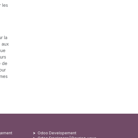
r les
r la
s aux
que
urs
e de
our
mmes
gement
Odoo Developement