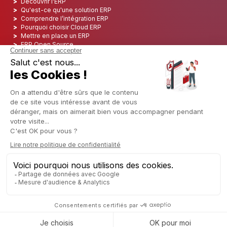
Découvrir l'ERP
Qu'est-ce qu'une solution ERP
Comprendre l’intégration ERP
Pourquoi choisir Cloud ERP
Mettre en place un ERP
ERP Open Source
Logiciel ERP Open Source
Top 5 des ERP Open Source
ERP Deployment
ERP Integration
ERP Implementation
ERP Consulting
ERP Project
ERP System
Odoo ERP pour le secteur financier
Odoo ERP pour le secteur des assurances
Odoo ERP pour l'industrie de l'impression
Odoo ERP pour le secteur de la logistique
Odoo ERP pour l'industrie du CBD
Odoo ERP pour l'industrie manufacturière
Français
Copyright © 2006 - 2025 CAPTIVEA
Généré par
- Le #1
Open Source eCommerce