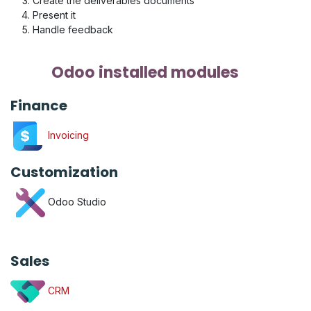
Create the deliverables documents
Present it
Handle feedback
Odoo installed modules
Finance
Invoicing
Customization
Odoo Studio
Sales
CRM