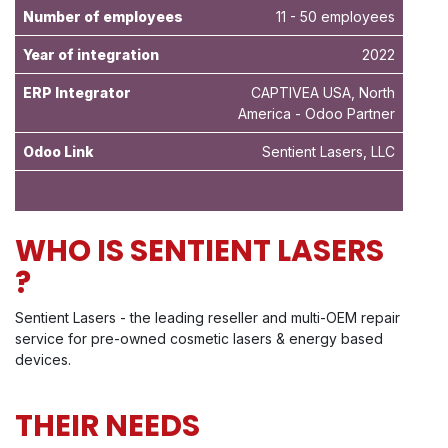
Number of employees
11 - 50 employees
Year of integration
2022
ERP Integrator
CAPTIVEA USA, North
America - Odoo Partner
Odoo Link
Sentient Lasers, LLC
WHO IS SENTIENT LASERS
?
Sentient Lasers - the leading reseller and multi-OEM repair
service for pre-owned cosmetic lasers & energy based
devices.
THEIR NEEDS