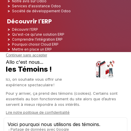
Notre avis sur Odoo
Services d'assistance Odoo
Société de développement Odoo
Découvrir l'ERP
Découvrir l'ERP
Qu'est-ce qu'une solution ERP
Comprendre l’intégration ERP
Pourquoi choisir Cloud ERP
Mettre en place un ERP
ERP Open Source
Logiciel ERP Open Source
Top 5 des ERP Open Source
ERP Deployment
ERP Integration
ERP Implementation
ERP Consulting
ERP Project
ERP System
Odoo ERP pour le secteur financier
Odoo ERP pour le secteur des assurances
Odoo ERP pour l'industrie de l'impression
Odoo ERP pour le secteur de la logistique
Odoo ERP pour l'industrie du CBD