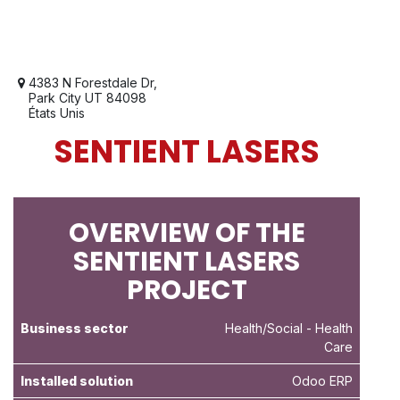
4383 N Forestdale Dr,
Park City UT 84098
États Unis
SENTIENT LASERS
OVERVIEW OF THE
SENTIENT LASERS
PROJECT
Business sector
Health/Social
- Health
Care
Installed solution
Odoo ERP