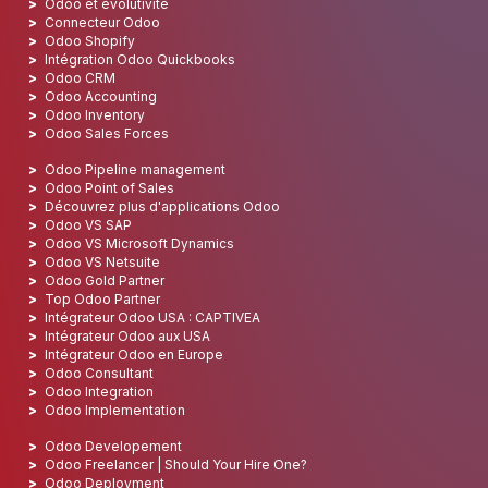
Odoo et évolutivité
Connecteur Odoo
Odoo Shopify
Intégration Odoo Quickbooks
Odoo CRM
Odoo Accounting
Odoo Inventory
Odoo Sales Forces
Odoo Pipeline management
Odoo Point of Sales
Découvrez plus d'applications Odoo
Odoo VS SAP
Odoo VS Microsoft Dynamics
Odoo VS Netsuite
Odoo Gold Partner
Top Odoo Partner
Intégrateur Odoo USA : CAPTIVEA
Intégrateur Odoo aux USA
Intégrateur Odoo en Europe
Odoo Consultant
Odoo Integration
Odoo Implementation
Odoo Developement
Odoo Freelancer | Should Your Hire One?
Odoo Deployment