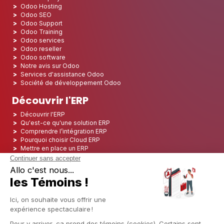
Odoo Hosting
Odoo SEO
Odoo Support
Odoo Training
Odoo services
Odoo reseller
Odoo software
Notre avis sur Odoo
Services d'assistance Odoo
Société de développement Odoo
Découvrir l'ERP
Découvrir l'ERP
Qu'est-ce qu'une solution ERP
Comprendre l’intégration ERP
Pourquoi choisir Cloud ERP
Mettre en place un ERP
ERP Open Source
Logiciel ERP Open Source
Top 5 des ERP Open Source
ERP Deployment
ERP Integration
ERP Implementation
ERP Consulting