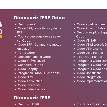
Découvrir l'ERP Odoo
Découvrez Odoo
Odoo Pipeline mana
Odoo ERP, le meilleur système
Odoo Point of Sales
ERP
Découvrez plus d'app
Tout ce que vous devez savoir
Odoo
sur Odoo
Odoo VS SAP
Odoo ERP : Comment le mettre
Odoo VS Microsoft 
en place ?
Odoo VS Netsuite
Tarifs Odoo
Odoo Gold Partner
Documentation d'Odoo
Top Odoo Partner
Odoo et évolutivité
Intégrateur Odoo US
Connecteur Odoo
Intégrateur Odoo au
Odoo Shopify
Intégrateur Odoo en
Intégration Odoo Quickbooks
Odoo Consultant
Odoo CRM
Odoo Integration
Odoo Accounting
Odoo Implementatio
Odoo Inventory
Odoo Sales Forces
Découvrir l'ERP
Découvrir l'ERP
Top 5 des ERP Open