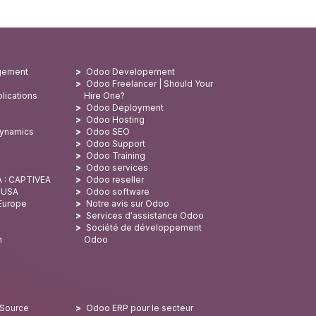
gement
Odoo Developement
Odoo Freelancer | Should Your
lications
Hire One?
Odoo Deployment
Odoo Hosting
Dynamics
Odoo SEO
Odoo Support
Odoo Training
Odoo services
A : CAPTIVEA
Odoo reseller
x USA
Odoo software
 Europe
Notre avis sur Odoo
Services d'assistance Odoo
Société de développement
n
Odoo
 Source
Odoo ERP pour le secteur