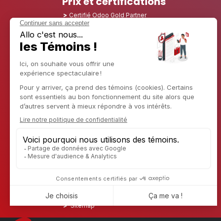
Prix et certifications
Certifié Odoo Gold Partner
Certified Partner Odoo 12, Odoo 13, Odoo 14, Odoo
15, Odoo 16, Odoo 17, Odoo 18 et Odoo 19
Nominé Best Partner 2025 - Europe
Nominé Best Partner 2025 - Amérique du Nord
Nominé Best Partner 2024 - Europe
Nominé Best Partner 2024 - Amérique du Nord
Champion de la Croissance 2023 - France
Nominé Best Partner 2023 - Amérique du Nord
Nominé Best Partner 2022 - Amérique du Nord
Nominé Best Partner 2021 - Amérique du Nord
Nominé Best Partner 2020 - Amérique du Nord
Lauréat du prix du meilleur starter 2019 - Amérique
Découvrir CAPTIVEA
Conseil en entreprise
Captivea aux USA
Captivea en France
Captivea au Luxembourg
Jobs
En savoir plus sur nous
Contactez-nous
Sitemap