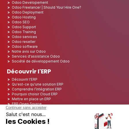
Odoo Developement
Odoo Freelancer | Should Your Hire One?
Odoo Deployment
Odoo Hosting
Odoo SEO
Odoo Support
Odoo Training
Odoo services
Odoo reseller
Odoo software
Notre avis sur Odoo
Services d'assistance Odoo
Société de développement Odoo
Découvrir l'ERP
Découvrir l'ERP
Qu'est-ce qu'une solution ERP
Comprendre l’intégration ERP
Pourquoi choisir Cloud ERP
Mettre en place un ERP
ERP Open Source
Logiciel ERP Open Source
Top 5 des ERP Open Source
ERP Deployment
ERP Integration