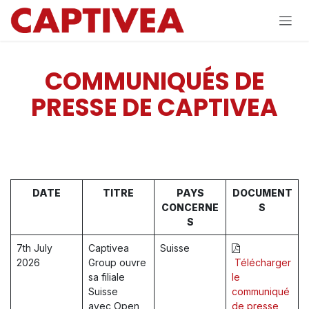
Se rendre au contenu
COMMUNIQUÉS DE
PRESSE DE CAPTIVEA
DATE
TITRE
PAYS
DOCUMENT
CONCERNE
S
S
7th July
Captivea
Suisse
2026
Group ouvre
Télécharger
sa filiale
le
Suisse
communiqué
avec Open
de presse