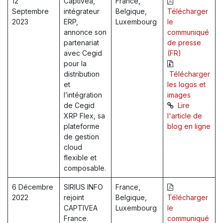
12
Captivea,
France,
Septembre
intégrateur
Belgique,
Télécharger
2023
ERP,
Luxembourg
le
annonce son
communiqué
partenariat
de presse
avec Cegid
(FR)
pour la
distribution
Télécharger
et
les logos et
l’intégration
images
de Cegid
Lire
XRP Flex, sa
l'article de
plateforme
blog en ligne
de gestion
cloud
flexible et
composable.
6 Décembre
SIRIUS INFO
France,
2022
rejoint
Belgique,
Télécharger
CAPTIVEA
Luxembourg
le
France.
communiqué