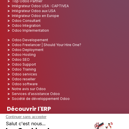
Top Odoo Partner
Intégrateur Odoo USA : CAPTIVEA
Intégrateur Odoo aux USA
Intégrateur Odoo en Europe
Odoo Consultant
Odoo Integration
Odoo Implementation
Odoo Developement
Odoo Freelancer | Should Your Hire One?
Odoo Deployment
Odoo Hosting
Odoo SEO
Odoo Support
Odoo Training
Odoo services
Odoo reseller
Odoo software
Notre avis sur Odoo
Services d'assistance Odoo
Société de développement Odoo
Découvrir l'ERP
Découvrir l'ERP
Qu'est-ce qu'une solution ERP
Comprendre l’intégration ERP