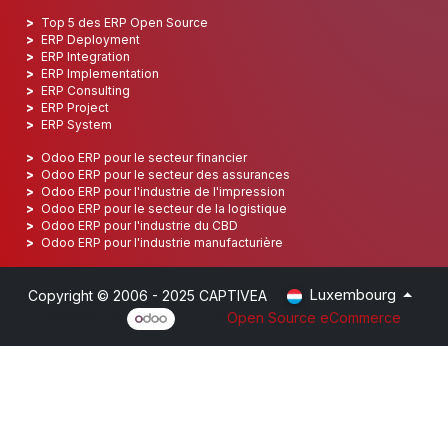
Top 5 des ERP Open Source
ERP Deployment
ERP Integration
ERP Implementation
ERP Consulting
ERP Project
ERP System
Odoo ERP pour le secteur financier
Odoo ERP pour le secteur des assurances
Odoo ERP pour l'industrie de l'impression
Odoo ERP pour le secteur de la logistique
Odoo ERP pour l'industrie du CBD
Odoo ERP pour l'industrie manufacturière
Luxembourg
Copyright © 2006 - 2025 CAPTIVEA
Généré par
- Le #1
Open Source eCommerce