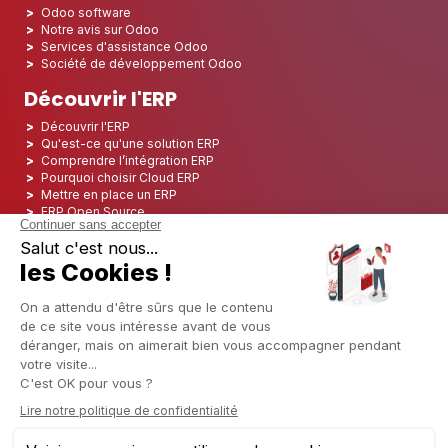
Odoo software
Notre avis sur Odoo
Services d'assistance Odoo
Société de développement Odoo
Découvrir l'ERP
Découvrir l'ERP
Qu'est-ce qu'une solution ERP
Comprendre l’intégration ERP
Pourquoi choisir Cloud ERP
Mettre en place un ERP
ERP Open Source
Logiciel ERP Open Source
Top 5 des ERP Open Source
ERP Deployment
ERP Integration
ERP Implementation
ERP Consulting
ERP Project
ERP System
Odoo ERP pour le secteur financier
Odoo ERP pour le secteur des assurances
Odoo ERP pour l'industrie de l'impression
Odoo ERP pour le secteur de la logistique