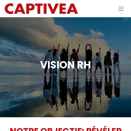
Se rendre au contenu
VISION RH